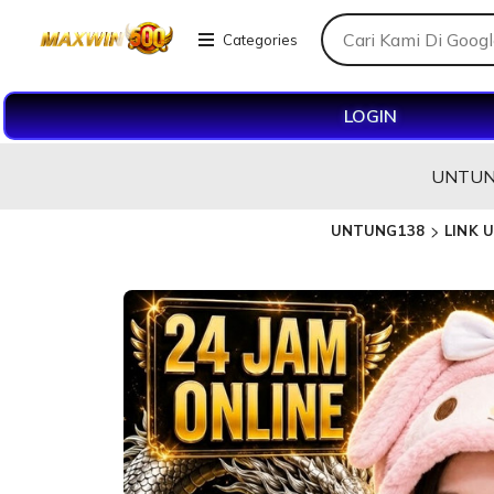
Skip
Search
UNTUNG138
to
Categories
for
Content
items
or
shops
LOGIN
UNTUN
UNTUNG138
LINK 