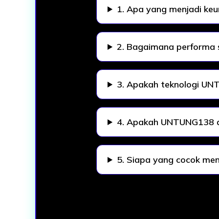
1. Apa yang menjadi ke
2. Bagaimana performa
3. Apakah teknologi U
4. Apakah UNTUNG138 a
5. Siapa yang cocok m