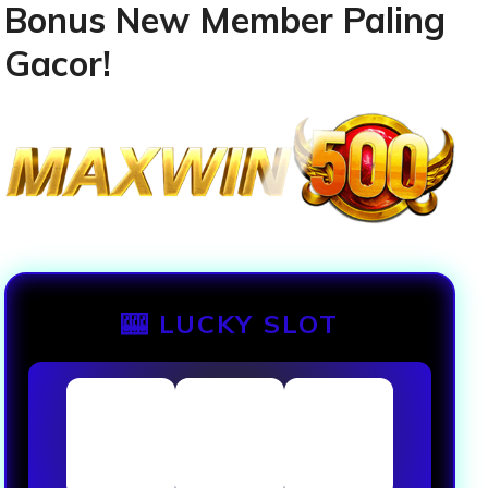
Bonus New Member Paling
Gacor!
🎰 LUCKY SLOT