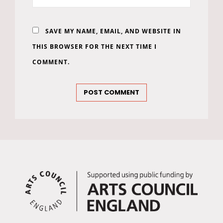
SAVE MY NAME, EMAIL, AND WEBSITE IN
THIS BROWSER FOR THE NEXT TIME I
COMMENT.