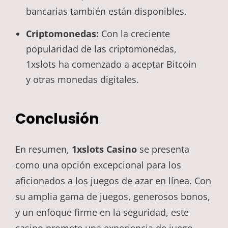
bancarias también están disponibles.
Criptomonedas:
Con la creciente
popularidad de las criptomonedas,
1xslots ha comenzado a aceptar Bitcoin
y otras monedas digitales.
Conclusión
En resumen,
1xslots Casino
se presenta
como una opción excepcional para los
aficionados a los juegos de azar en línea. Con
su amplia gama de juegos, generosos bonos,
y un enfoque firme en la seguridad, este