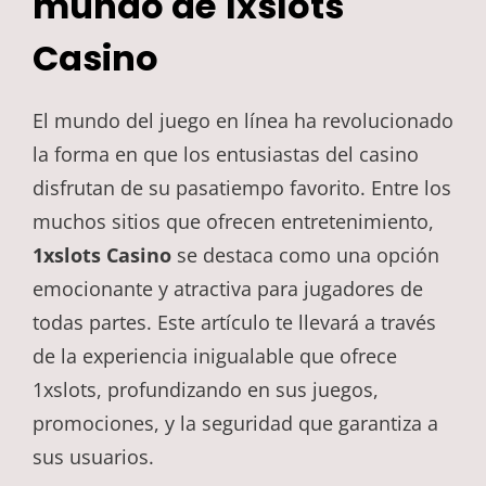
mundo de 1xslots
Casino
El mundo del juego en línea ha revolucionado
la forma en que los entusiastas del casino
disfrutan de su pasatiempo favorito. Entre los
muchos sitios que ofrecen entretenimiento,
1xslots Casino
se destaca como una opción
emocionante y atractiva para jugadores de
todas partes. Este artículo te llevará a través
de la experiencia inigualable que ofrece
1xslots, profundizando en sus juegos,
promociones, y la seguridad que garantiza a
sus usuarios.