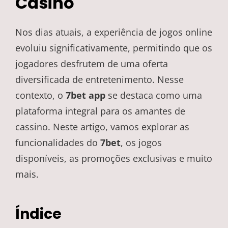
Casino
Nos dias atuais, a experiência de jogos online
evoluiu significativamente, permitindo que os
jogadores desfrutem de uma oferta
diversificada de entretenimento. Nesse
contexto, o
7bet app
se destaca como uma
plataforma integral para os amantes de
cassino. Neste artigo, vamos explorar as
funcionalidades do
7bet
, os jogos
disponíveis, as promoções exclusivas e muito
mais.
Índice