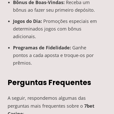
Bônus de Boas-Vindas:
Receba um
bônus ao fazer seu primeiro depósito.
Jogos do Dia:
Promoções especiais em
determinados jogos com bônus
adicionais.
Programas de Fidelidade:
Ganhe
pontos a cada aposta e troque-os por
prêmios.
Perguntas Frequentes
A seguir, respondemos algumas das
perguntas mais frequentes sobre o
7bet
Casino
: