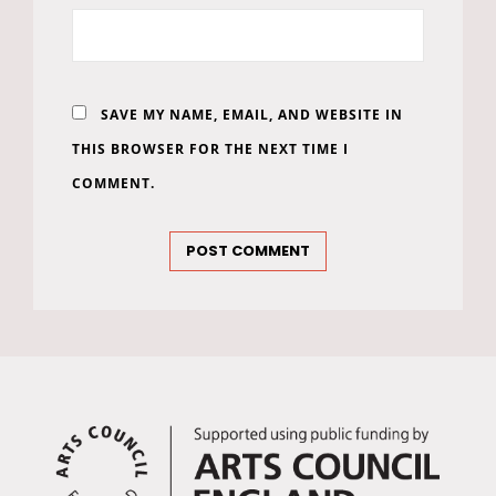
SAVE MY NAME, EMAIL, AND WEBSITE IN
THIS BROWSER FOR THE NEXT TIME I
COMMENT.