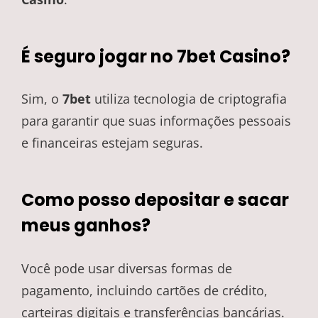
É seguro jogar no 7bet Casino?
Sim, o
7bet
utiliza tecnologia de criptografia
para garantir que suas informações pessoais
e financeiras estejam seguras.
Como posso depositar e sacar
meus ganhos?
Você pode usar diversas formas de
pagamento, incluindo cartões de crédito,
carteiras digitais e transferências bancárias.