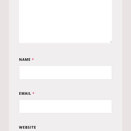
NAME
*
EMAIL
*
WEBSITE