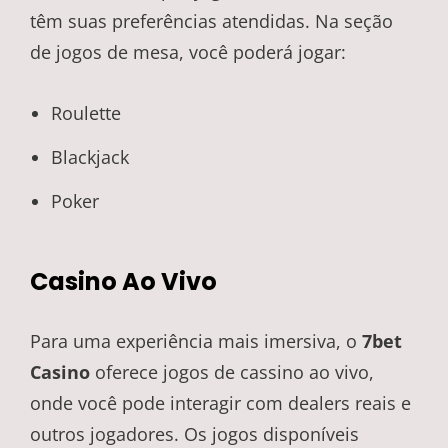
têm suas preferências atendidas. Na seção
de jogos de mesa, você poderá jogar:
Roulette
Blackjack
Poker
Casino Ao Vivo
Para uma experiência mais imersiva, o
7bet
Casino
oferece jogos de cassino ao vivo,
onde você pode interagir com dealers reais e
outros jogadores. Os jogos disponíveis