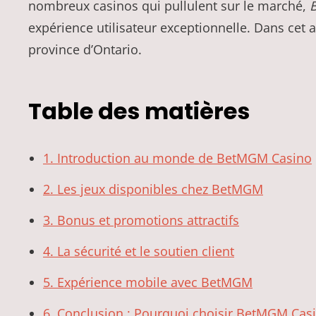
nombreux casinos qui pullulent sur le marché,
expérience utilisateur exceptionnelle. Dans cet 
province d’Ontario.
Table des matières
1. Introduction au monde de BetMGM Casino
2. Les jeux disponibles chez BetMGM
3. Bonus et promotions attractifs
4. La sécurité et le soutien client
5. Expérience mobile avec BetMGM
6. Conclusion : Pourquoi choisir BetMGM Casi