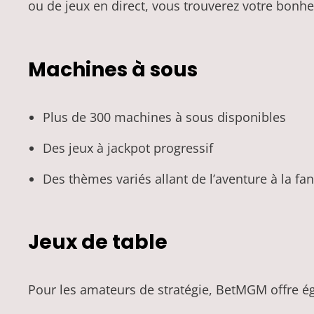
ou de jeux en direct, vous trouverez votre bonhe
Machines à sous
Plus de 300 machines à sous disponibles
Des jeux à jackpot progressif
Des thèmes variés allant de l’aventure à la fa
Jeux de table
Pour les amateurs de stratégie, BetMGM offre ég