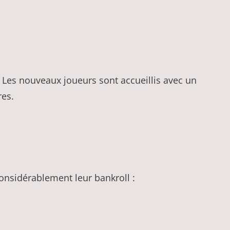
es nouveaux joueurs sont accueillis avec un
res.
onsidérablement leur bankroll :