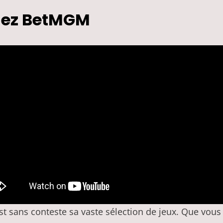
chez BetMGM
st sans conteste sa vaste sélection de jeux. Que vous