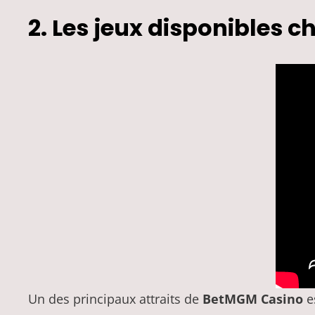
2. Les jeux disponibles 
Un des principaux attraits de
BetMGM Casino
e