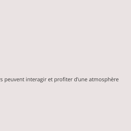
s peuvent interagir et profiter d’une atmosphère