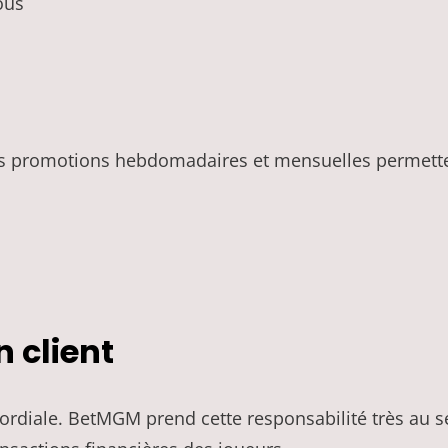
ous
Des promotions hebdomadaires et mensuelles permette
n client
mordiale. BetMGM prend cette responsabilité très au s