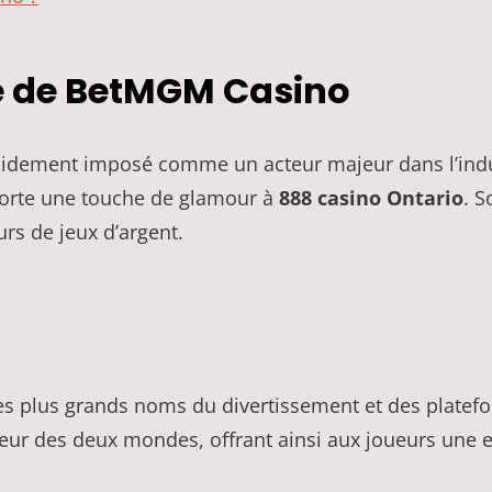
e de BetMGM Casino
pidement imposé comme un acteur majeur dans l’indu
porte une touche de glamour à
888 casino Ontario
. S
s de jeux d’argent.
des plus grands noms du divertissement et des platefo
leur des deux mondes, offrant ainsi aux joueurs une 