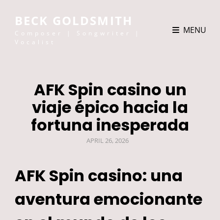
BECK GOLDSMITH
MENU
Composer | Songwriter |
Vocalist
AFK Spin casino un
viaje épico hacia la
fortuna inesperada
POSTED
APRIL 26, 2026
ON
AFK Spin casino: una
aventura emocionante