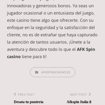
innovadoras y generosos bonos. Ya seas un
jugador ocasional o un entusiasta del juego,
este casino tiene algo que ofrecerte. Con su
enfoque en la seguridad y la satisfacción del
cliente, no es de extrañar que haya capturado
la atención de tantos usuarios. ¡Únete a la
aventura y descubre todo lo que el
AFK Spin
casino
tiene para ti!
CATEGORIES
AFKSPINSCASINO.ES
Post
navigation
Previous
PREV POST
Next
NEXT POST
Desata tu puntería
Afkspin Italia il
Post
Post