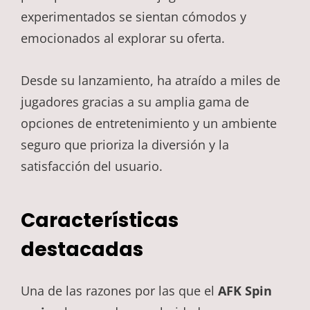
experimentados se sientan cómodos y
emocionados al explorar su oferta.
Desde su lanzamiento, ha atraído a miles de
jugadores gracias a su amplia gama de
opciones de entretenimiento y un ambiente
seguro que prioriza la diversión y la
satisfacción del usuario.
Características
destacadas
Una de las razones por las que el
AFK Spin