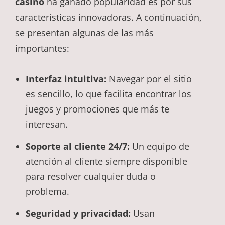
casino
ha ganado popularidad es por sus
características innovadoras. A continuación,
se presentan algunas de las más
importantes:
Interfaz intuitiva:
Navegar por el sitio
es sencillo, lo que facilita encontrar los
juegos y promociones que más te
interesan.
Soporte al cliente 24/7:
Un equipo de
atención al cliente siempre disponible
para resolver cualquier duda o
problema.
Seguridad y privacidad:
Usan