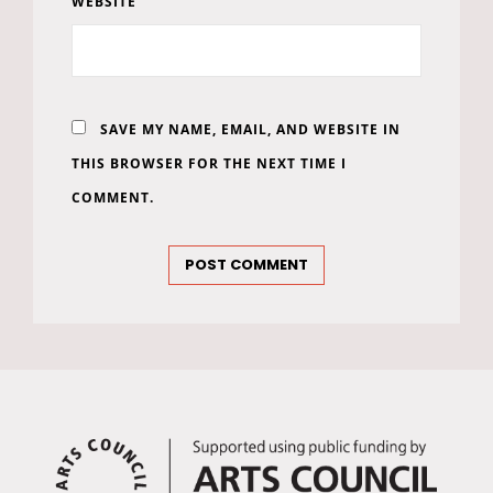
WEBSITE
SAVE MY NAME, EMAIL, AND WEBSITE IN
THIS BROWSER FOR THE NEXT TIME I
COMMENT.