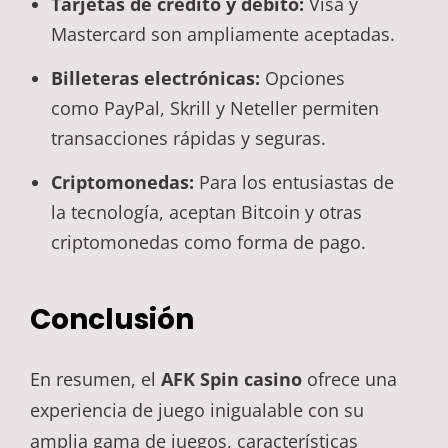
Tarjetas de crédito y débito:
Visa y
Mastercard son ampliamente aceptadas.
Billeteras electrónicas:
Opciones
como PayPal, Skrill y Neteller permiten
transacciones rápidas y seguras.
Criptomonedas:
Para los entusiastas de
la tecnología, aceptan Bitcoin y otras
criptomonedas como forma de pago.
Conclusión
En resumen, el
AFK Spin casino
ofrece una
experiencia de juego inigualable con su
amplia gama de juegos, características