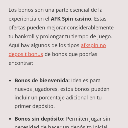
Los bonos son una parte esencial de la
experiencia en el
AFK Spin casino
. Estas
ofertas pueden mejorar considerablemente
tu bankroll y prolongar tu tiempo de juego.
Aquí hay algunos de los tipos
afkspin no
deposit bonus
de bonos que podrías
encontrar:
Bonos de bienvenida:
Ideales para
nuevos jugadores, estos bonos pueden
incluir un porcentaje adicional en tu
primer depósito.
Bonos sin depósito:
Permiten jugar sin
necesidad de hacer un depósito inicial,