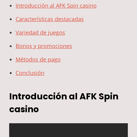
Introducción al AFK Spin casino
Características destacadas
Variedad de juegos
Bonos y promociones
Métodos de pago
Conclusión
Introducción al AFK Spin
casino