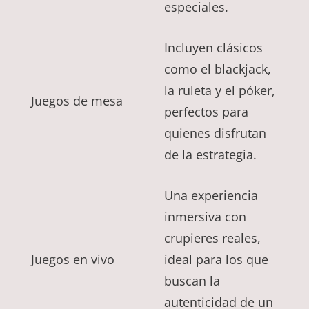
especiales.
Incluyen clásicos
como el blackjack,
la ruleta y el póker,
Juegos de mesa
perfectos para
quienes disfrutan
de la estrategia.
Una experiencia
inmersiva con
crupieres reales,
Juegos en vivo
ideal para los que
buscan la
autenticidad de un