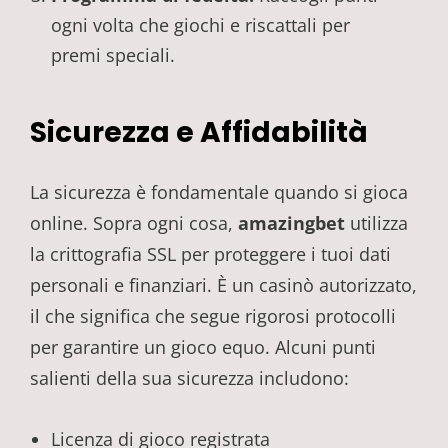
ogni volta che giochi e riscattali per
premi speciali.
Sicurezza e Affidabilità
La sicurezza è fondamentale quando si gioca
online. Sopra ogni cosa,
amazingbet
utilizza
la crittografia SSL per proteggere i tuoi dati
personali e finanziari. È un casinò autorizzato,
il che significa che segue rigorosi protocolli
per garantire un gioco equo. Alcuni punti
salienti della sua sicurezza includono:
Licenza di gioco registrata