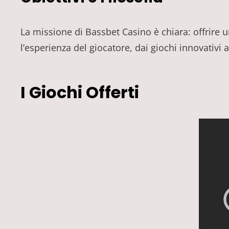
La missione di Bassbet Casino è chiara: offrire 
l’esperienza del giocatore, dai giochi innovativi
I Giochi Offerti