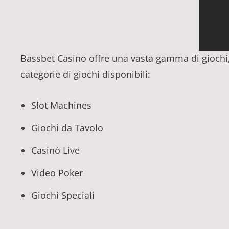
Bassbet Casino offre una vasta gamma di giochi, s
categorie di giochi disponibili:
Slot Machines
Giochi da Tavolo
Casinò Live
Video Poker
Giochi Speciali