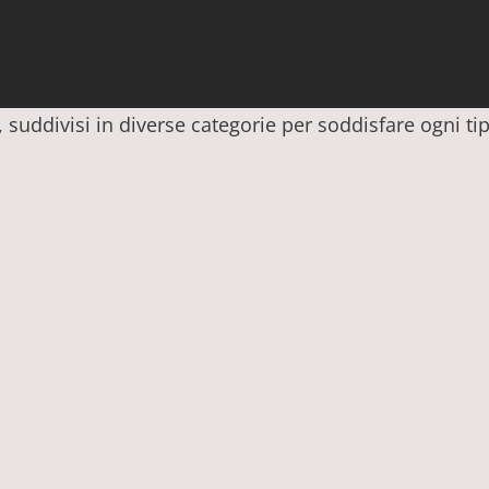
uddivisi in diverse categorie per soddisfare ogni tip