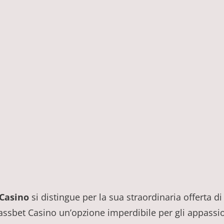
Casino
si distingue per la sua straordinaria offerta d
Bassbet Casino un’opzione imperdibile per gli appassio