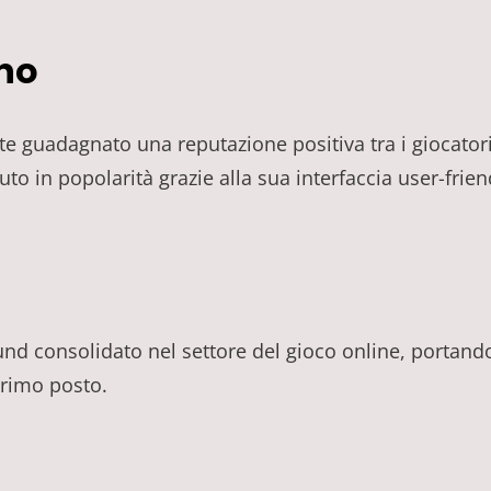
ino
 guadagnato una reputazione positiva tra i giocatori 
o in popolarità grazie alla sua interfaccia user-friendl
nd consolidato nel settore del gioco online, portand
primo posto.