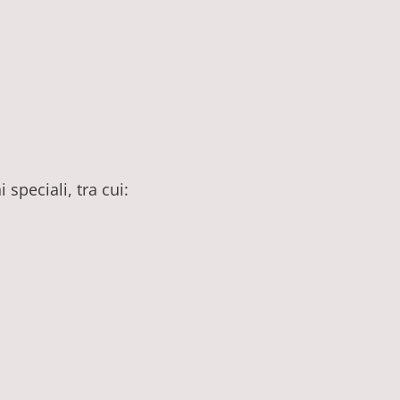
speciali, tra cui: