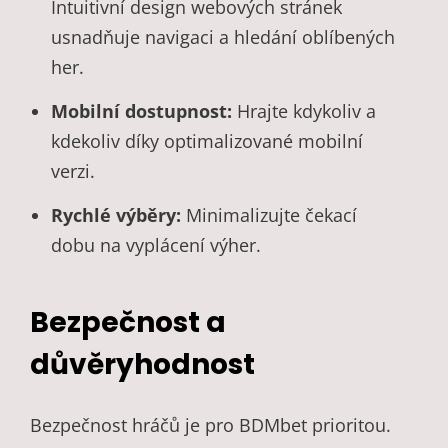
Intuitivní design webových stránek
usnadňuje navigaci a hledání oblíbených
her.
Mobilní dostupnost:
Hrajte kdykoliv a
kdekoliv díky optimalizované mobilní
verzi.
Rychlé výběry:
Minimalizujte čekací
dobu na vyplácení výher.
Bezpečnost a
důvěryhodnost
Bezpečnost hráčů je pro BDMbet prioritou.