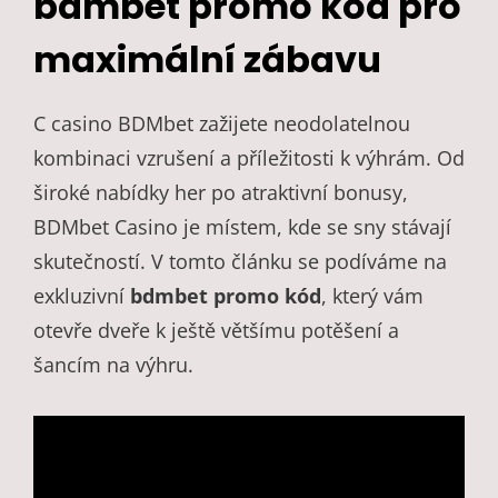
bdmbet promo kód pro
maximální zábavu
C casino BDMbet zažijete neodolatelnou
kombinaci vzrušení a příležitosti k výhrám. Od
široké nabídky her po atraktivní bonusy,
BDMbet Casino je místem, kde se sny stávají
skutečností. V tomto článku se podíváme na
exkluzivní
bdmbet promo kód
, který vám
otevře dveře k ještě většímu potěšení a
šancím na výhru.