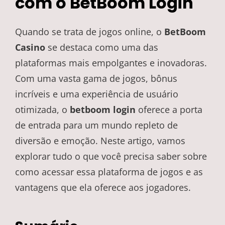
com o BetBoom Login
Quando se trata de jogos online, o
BetBoom
Casino
se destaca como uma das
plataformas mais empolgantes e inovadoras.
Com uma vasta gama de jogos, bônus
incríveis e uma experiência de usuário
otimizada, o
betboom login
oferece a porta
de entrada para um mundo repleto de
diversão e emoção. Neste artigo, vamos
explorar tudo o que você precisa saber sobre
como acessar essa plataforma de jogos e as
vantagens que ela oferece aos jogadores.