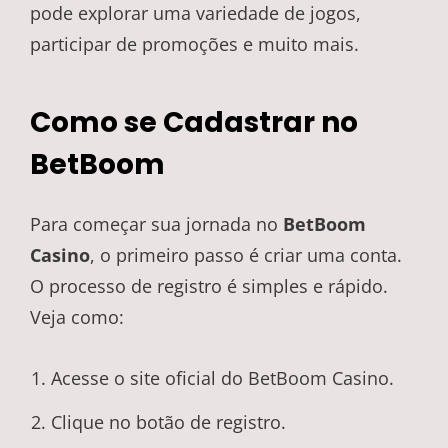
pode explorar uma variedade de jogos,
participar de promoções e muito mais.
Como se Cadastrar no
BetBoom
Para começar sua jornada no
BetBoom
Casino
, o primeiro passo é criar uma conta.
O processo de registro é simples e rápido.
Veja como:
Acesse o site oficial do BetBoom Casino.
Clique no botão de registro.