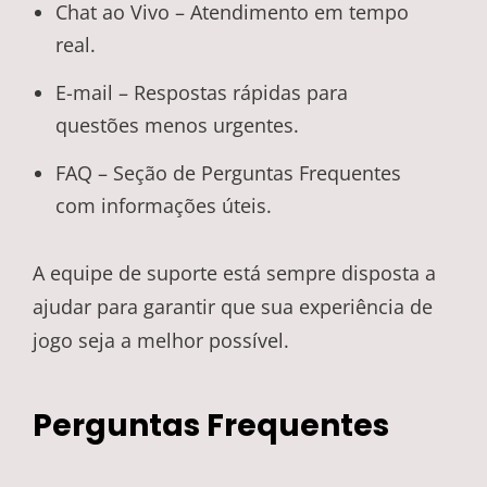
Chat ao Vivo – Atendimento em tempo
real.
E-mail – Respostas rápidas para
questões menos urgentes.
FAQ – Seção de Perguntas Frequentes
com informações úteis.
A equipe de suporte está sempre disposta a
ajudar para garantir que sua experiência de
jogo seja a melhor possível.
Perguntas Frequentes