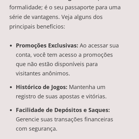
formalidade; é o seu passaporte para uma
série de vantagens. Veja alguns dos
principais benefícios:
Promoções Exclusivas:
Ao acessar sua
conta, você tem acesso a promoções
que não estão disponíveis para
visitantes anônimos.
Histórico de Jogos:
Mantenha um
registro de suas apostas e vitórias.
Facilidade de Depósitos e Saques:
Gerencie suas transações financeiras
com segurança.