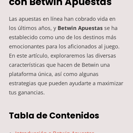
con Betwin Apuestas
Las apuestas en línea han cobrado vida en
los últimos años, y
Betwin Apuestas
se ha
establecido como uno de los destinos más
emocionantes para los aficionados al juego.
En este artículo, exploraremos las diversas
características que hacen de Betwin una
plataforma única, así como algunas
estrategias que pueden ayudarte a maximizar
tus ganancias.
Tabla de Contenidos