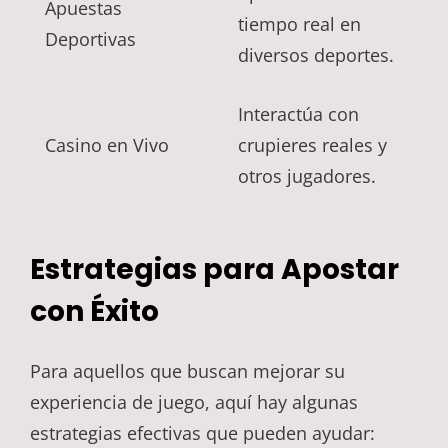
Apuestas
tiempo real en
Deportivas
diversos deportes.
Interactúa con
Casino en Vivo
crupieres reales y
otros jugadores.
Estrategias para Apostar
con Éxito
Para aquellos que buscan mejorar su
experiencia de juego, aquí hay algunas
estrategias efectivas que pueden ayudar: