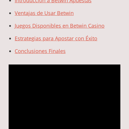
Introducción a Betwin Apuestas
Ventajas de Usar Betwin
Juegos Disponibles en Betwin Casino
Estrategias para Apostar con Éxito
Conclusiones Finales