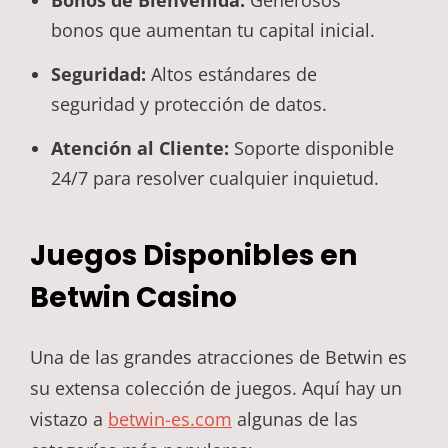
bonos que aumentan tu capital inicial.
Seguridad:
Altos estándares de
seguridad y protección de datos.
Atención al Cliente:
Soporte disponible
24/7 para resolver cualquier inquietud.
Juegos Disponibles en
Betwin Casino
Una de las grandes atracciones de Betwin es
su extensa colección de juegos. Aquí hay un
vistazo a
betwin-es.com
algunas de las