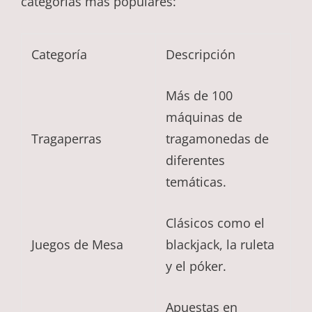
categorías más populares:
Categoría
Descripción
Más de 100
máquinas de
Tragaperras
tragamonedas de
diferentes
temáticas.
Clásicos como el
Juegos de Mesa
blackjack, la ruleta
y el póker.
Apuestas en