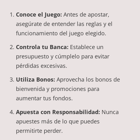
Conoce el Juego:
Antes de apostar,
asegúrate de entender las reglas y el
funcionamiento del juego elegido.
Controla tu Banca:
Establece un
presupuesto y cúmplelo para evitar
pérdidas excesivas.
Utiliza Bonos:
Aprovecha los bonos de
bienvenida y promociones para
aumentar tus fondos.
Apuesta con Responsabilidad:
Nunca
apuestes más de lo que puedes
permitirte perder.