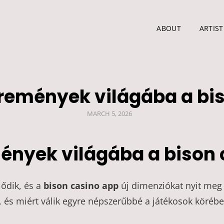
ABOUT
ARTIST
eremények világába a bi
POSTED
MARCH 5, 2026
ON
mények világába a bison
lődik, és a
bison casino app
új dimenziókat nyit meg a
 és miért válik egyre népszerűbbé a játékosok körébe