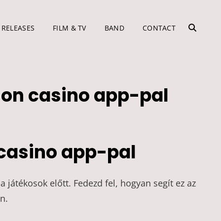
 RELEASES
FILM & TV
BAND
CONTACT
SEARC
son casino app-pal
 casino app-pal
 játékosok előtt. Fedezd fel, hogyan segít ez az
n.