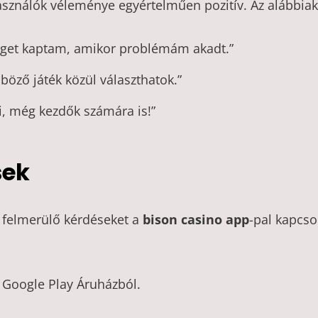
asználók véleménye egyértelműen pozitív. Az alábbi
éget kaptam, amikor problémám akadt.”
öző játék közül választhatok.”
, még kezdők számára is!”
sek
 felmerülő kérdéseket a
bison casino app
-pal kapcso
a Google Play Áruházból.