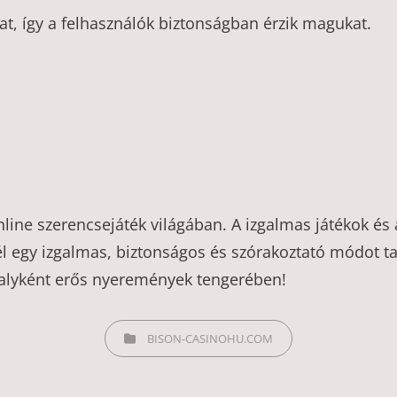
at, így a felhasználók biztonságban érzik magukat.
ine szerencsejáték világában. A izgalmas játékok és 
nél egy izgalmas, biztonságos és szórakoztató módot 
ivalyként erős nyeremények tengerében!
CATEGORIES
BISON-CASINOHU.COM