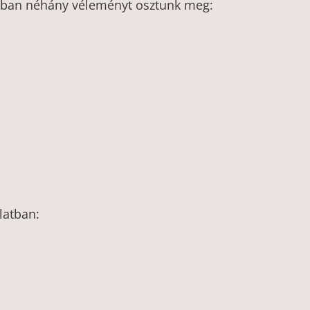
akban néhány véleményt osztunk meg:
latban: