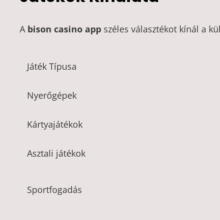
A
bison casino app
széles választékot kínál a k
Játék Típusa
Nyerőgépek
Kártyajátékok
Asztali játékok
Sportfogadás