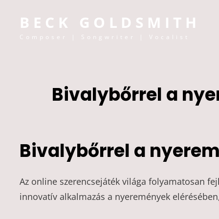
BECK GOLDSMITH
Composer | Songwriter | Vocalist
Bivalybőrrel a ny
Bivalybőrrel a nyere
Az online szerencsejáték világa folyamatosan fej
innovatív alkalmazás a nyeremények elérésében,