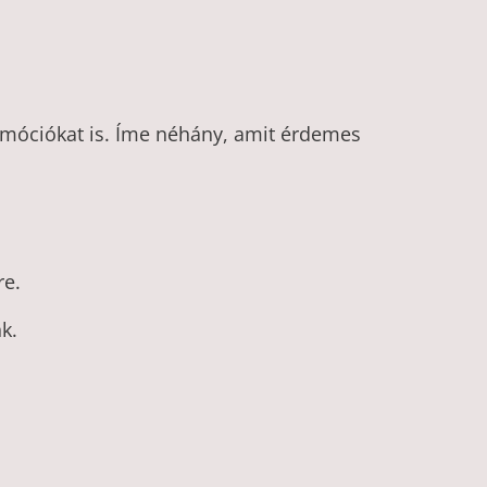
omóciókat is. Íme néhány, amit érdemes
re.
k.