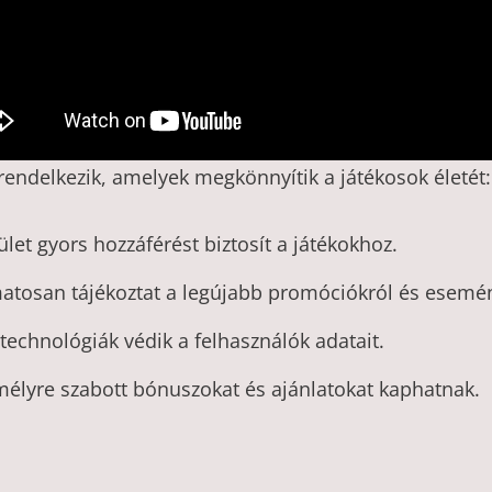
endelkezik, amelyek megkönnyítik a játékosok életét:
lület gyors hozzáférést biztosít a játékokhoz.
atosan tájékoztat a legújabb promóciókról és esemén
technológiák védik a felhasználók adatait.
mélyre szabott bónuszokat és ajánlatokat kaphatnak.