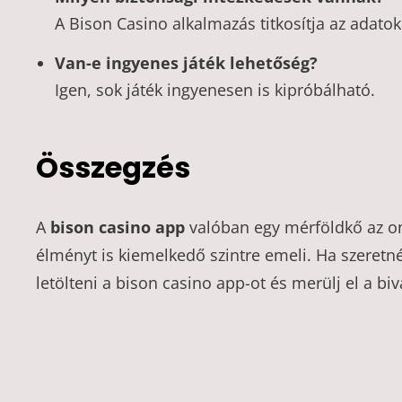
A Bison Casino alkalmazás titkosítja az adatok
Van-e ingyenes játék lehetőség?
Igen, sok játék ingyenesen is kipróbálható.
Összegzés
A
bison casino app
valóban egy mérföldkő az onl
élményt is kiemelkedő szintre emeli. Ha szeret
letölteni a bison casino app-ot és merülj el a b