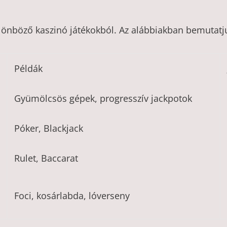
ülönböző kaszinó játékokból. Az alábbiakban bemutatj
Példák
Gyümölcsös gépek, progresszív jackpotok
Póker, Blackjack
Rulet, Baccarat
Foci, kosárlabda, lóverseny