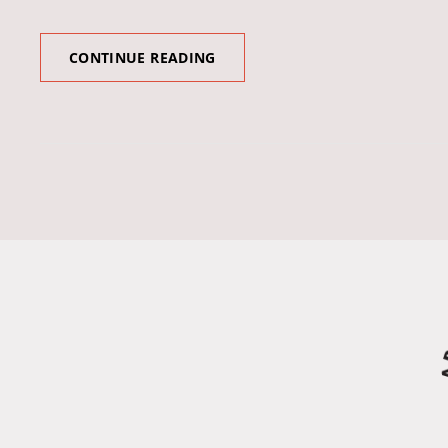
BISON
CONTINUE READING
CASINO
ROZGRZEWA
EMOCJE
Z
BONUSEM
BEZ
DEPOZYTU