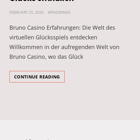
POSTED
FEBRUARY 25, 2026
WPADMINAS
ON
Bruno Casino Erfahrungen: Die Welt des
virtuellen Glücksspiels entdecken
Willkommen in der aufregenden Welt von
Bruno Casino, wo das Glück
BRUNO
CONTINUE READING
CASINO
ERFAHRUNGEN
DIE
GEHEIMNISSE
DES
ONLINE-
GLÜCKS
ENTHÜLLEN