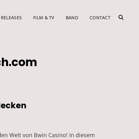
 RELEASES
FILM & TV
BAND
CONTACT
SEARC
ch.com
tdecken
den Welt von Bwin Casino! In diesem