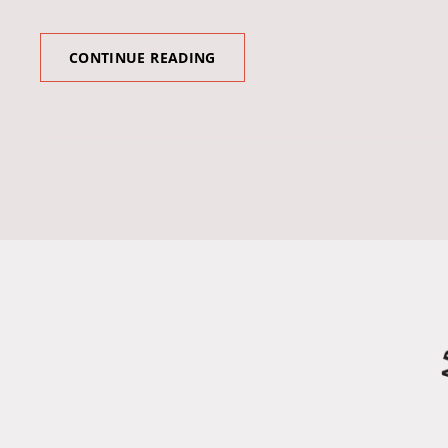
BWIN
CONTINUE READING
CASINO
FREISPIELE
OHNE
EINZAHLUNG
FÜR
NEUESTE
SPIELER
ENTDECKEN