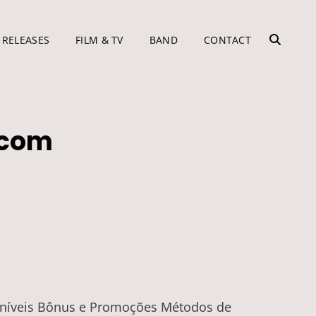
 RELEASES
FILM & TV
BAND
CONTACT
SEARC
.com
poníveis Bônus e Promoções Métodos de