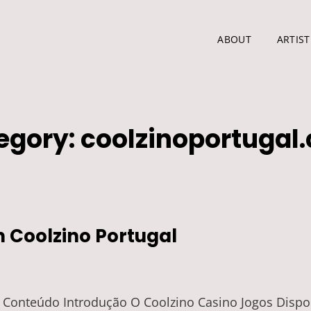
ABOUT
ARTIST
egory:
coolzinoportugal
m Coolzino Portugal
al Conteúdo Introdução O Coolzino Casino Jogos Dis