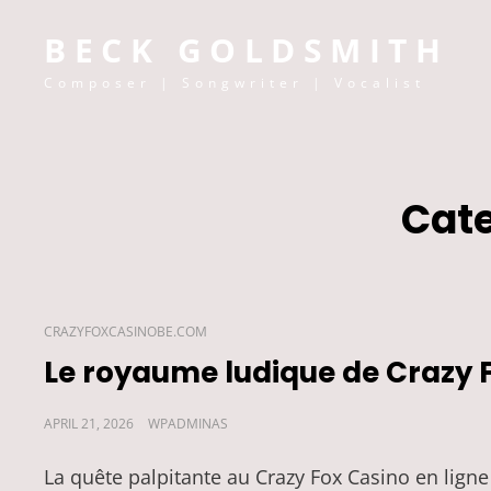
BECK GOLDSMITH
Composer | Songwriter | Vocalist
Cat
CAT
CRAZYFOXCASINOBE.COM
LINKS
Le royaume ludique de Crazy F
POSTED
APRIL 21, 2026
WPADMINAS
ON
La quête palpitante au Crazy Fox Casino en ligne