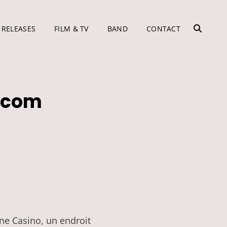
 RELEASES
FILM & TV
BAND
CONTACT
SEARC
.com
ine Casino, un endroit