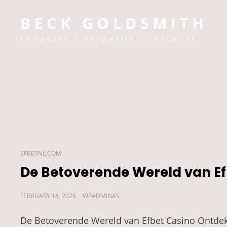
BECK GOLDSMITH
Composer | Songwriter | Vocalist
CAT
EFBETNL.COM
LINKS
De Betoverende Wereld van E
POSTED
FEBRUARY 14, 2026
WPADMINAS
ON
De Betoverende Wereld van Efbet Casino Ontde