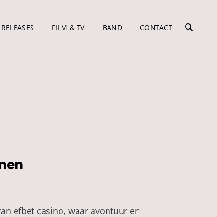
 RELEASES
FILM & TV
BAND
CONTACT
SEARC
nnen
n efbet casino, waar avontuur en