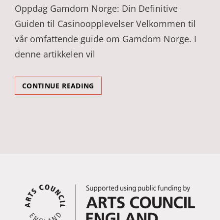
Oppdag Gamdom Norge: Din Definitive
Guiden til Casinoopplevelser Velkommen til
vår omfattende guide om Gamdom Norge. I
denne artikkelen vil
GAMDOM
CONTINUE READING
NORGES
SPILLVERDEN
UTFORSKET