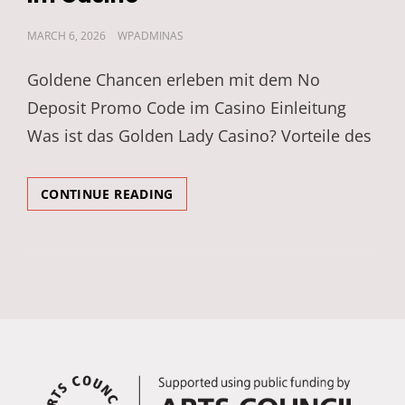
POSTED
MARCH 6, 2026
WPADMINAS
ON
Goldene Chancen erleben mit dem No
Deposit Promo Code im Casino Einleitung
Was ist das Golden Lady Casino? Vorteile des
GOLDENE
CONTINUE READING
CHANCEN
ERLEBEN
MIT
DEM
NO
DEPOSIT
PROMO
CODE
IM
CASINO