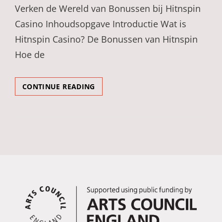
Verken de Wereld van Bonussen bij Hitnspin
Casino Inhoudsopgave Introductie Wat is
Hitnspin Casino? De Bonussen van Hitnspin
Hoe de
VERKEN
CONTINUE READING
DE
WERELD
VAN
BONUSSEN
BIJ
HITNSPIN
CASINO