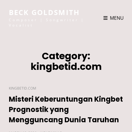
BECK GOLDSMITH
MENU
Composer | Songwriter |
Vocalist
Category:
kingbetid.com
CAT
KINGBETID.COM
LINKS
Misteri Keberuntungan Kingbet
Prognostik yang
Mengguncang Dunia Taruhan