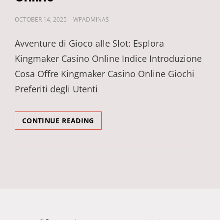
POSTED
OCTOBER 14, 2025
WPADMINAS
ON
Avventure di Gioco alle Slot: Esplora
Kingmaker Casino Online Indice Introduzione
Cosa Offre Kingmaker Casino Online Giochi
Preferiti degli Utenti
AVVENTURE
CONTINUE READING
DI
GIOCO
ALLE
SLOT
ESPLORA
KINGMAKER
CASINO
ONLINE