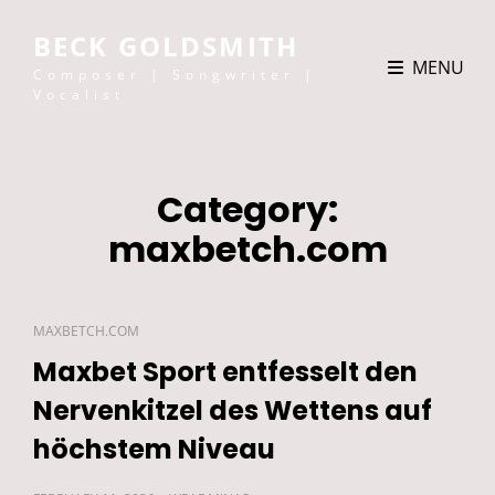
BECK GOLDSMITH
MENU
Composer | Songwriter |
Vocalist
Category:
maxbetch.com
CAT
MAXBETCH.COM
LINKS
Maxbet Sport entfesselt den
Nervenkitzel des Wettens auf
höchstem Niveau