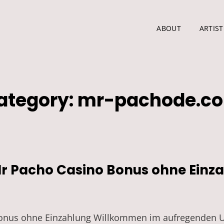
ABOUT
ARTIST
ategory:
mr-pachode.c
Mr Pacho Casino Bonus ohne Einz
Bonus ohne Einzahlung Willkommen im aufregenden 