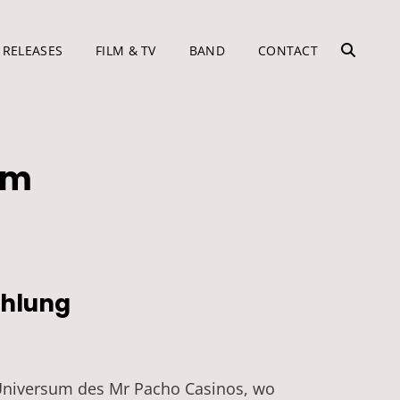
 RELEASES
FILM & TV
BAND
CONTACT
SEARC
om
ahlung
Universum des Mr Pacho Casinos, wo