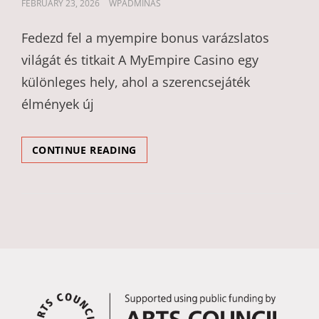
POSTED
FEBRUARY 23, 2026
WPADMINAS
ON
Fedezd fel a myempire bonus varázslatos
világát és titkait A MyEmpire Casino egy
különleges hely, ahol a szerencsejáték
élmények új
FEDEZD
CONTINUE READING
FEL
A
MYEMPIRE
BONUS
VARÁZSLATOS
VILÁGÁT
ÉS
TITKAIT