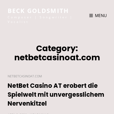
BECK GOLDSMITH
MENU
Composer | Songwriter |
Vocalist
Category:
netbetcasinoat.com
CAT
NETBETCASINOAT.COM
LINKS
NetBet Casino AT erobert die
Spielwelt mit unvergesslichem
Nervenkitzel