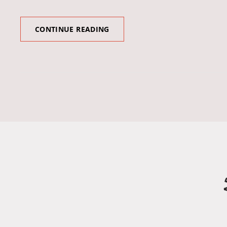
ПЕЛИКАН
CONTINUE READING
КАЗИНО
РАЗКРИВА
БЕЗПЛАТЕН
ШАНС
С
15
ЕВРО
БЕЗ
ДЕПОЗИТ