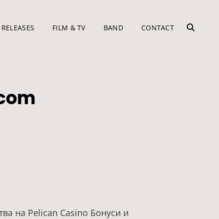
 RELEASES
FILM & TV
BAND
CONTACT
SEARC
.com
ва на Pelican Casino Бонуси и