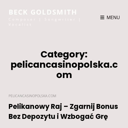
BECK GOLDSMITH
MENU
Composer | Songwriter |
Vocalist
Category:
pelicancasinopolska.c
om
CAT
PELICANCASINOPOLSKA.COM
LINKS
Pelikanowy Raj – Zgarnij Bonus
Bez Depozytu i Wzbogać Grę