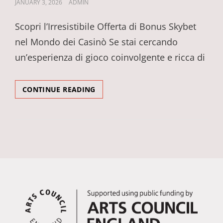
POSTED
JANUARY 3, 2026
ADMIN
ON
Scopri l’Irresistibile Offerta di Bonus Skybet
nel Mondo dei Casinò Se stai cercando
un’esperienza di gioco coinvolgente e ricca di
OFFERTA
CONTINUE READING
ESCLUSIVA
BONUS
SKYBET
PER
SCOMMESSE
VINCITRICI