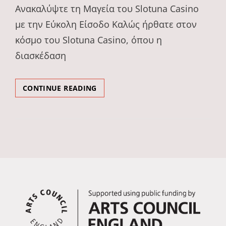
Ανακαλύψτε τη Μαγεία του Slotuna Casino
με την Εύκολη Είσοδο Καλώς ήρθατε στον
κόσμο του Slotuna Casino, όπου η
διασκέδαση
ΑΝΑΚΑΛΎΨΤΕ
CONTINUE READING
ΤΗΝ
ΜΑΓΕΊΑ
ΤΗΣ
ΕΜΠΕΙΡΊΑΣ
SLOTUNA
ΜΕ
ΈΝΑ
ΚΛΙΚ