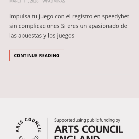
POSTED
MARCH 11, 2026
WPADMINAS
ON
Impulsa tu juego con el registro en speedybet
sin complicaciones Si eres un apasionado de
las apuestas y los juegos
IMPULSA
CONTINUE READING
TU
JUEGO
CON
EL
REGISTRO
EN
SPEEDYBET
SIN
COMPLICACIONES