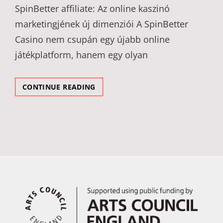
SpinBetter affiliate: Az online kaszinó
marketingjének új dimenziói A SpinBetter
Casino nem csupán egy újabb online
játékplatform, hanem egy olyan
SPINBETTER
CONTINUE READING
AFFILIATE
TITKOS
STRATÉGIÁK
A
NYERŐ
JUTALÉKOKÉRT