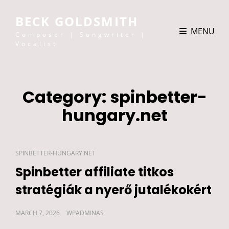
BECK GOLDSMITH
MENU
Composer | Songwriter |
Vocalist
Category:
spinbetter-
hungary.net
CAT
SPINBETTER-HUNGARY.NET
LINKS
Spinbetter affiliate titkos
stratégiák a nyerő jutalékokért
POSTED
MARCH 7, 2026
WPADMINAS
ON