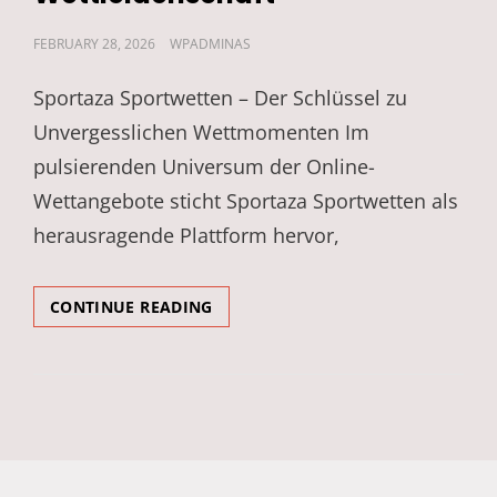
POSTED
FEBRUARY 28, 2026
WPADMINAS
ON
Sportaza Sportwetten – Der Schlüssel zu
Unvergesslichen Wettmomenten Im
pulsierenden Universum der Online-
Wettangebote sticht Sportaza Sportwetten als
herausragende Plattform hervor,
SPORTAZA
CONTINUE READING
SPORTWETTEN
ENTFESSELT
DAS
FEUER
DER
WETTLEIDENSCHAFT