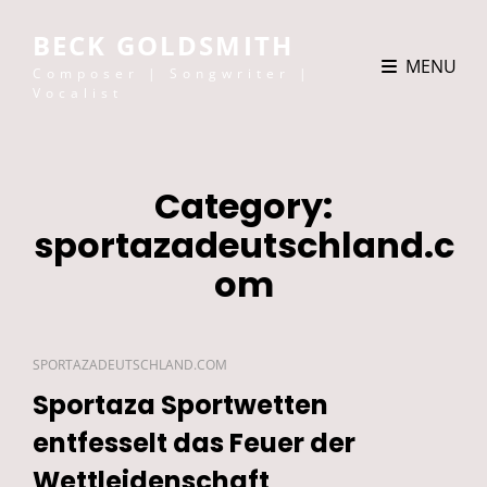
BECK GOLDSMITH
MENU
Composer | Songwriter |
Vocalist
Category:
sportazadeutschland.c
om
CAT
SPORTAZADEUTSCHLAND.COM
LINKS
Sportaza Sportwetten
entfesselt das Feuer der
Wettleidenschaft