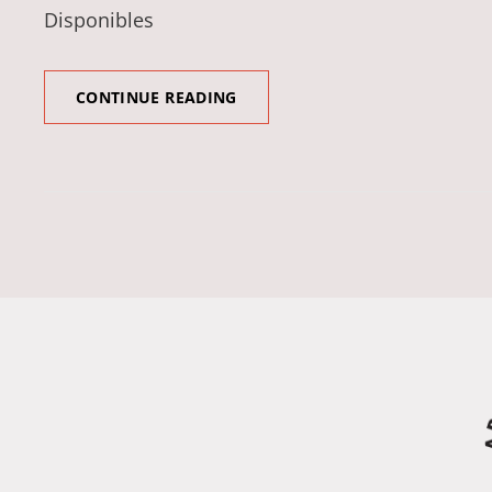
Disponibles
ÉVASION
CONTINUE READING
NUMÉRIQUE
AU
PAYS
DES
ÉTOILES
AVEC
STARCASINO