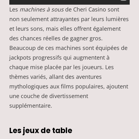
Les
machines à sous
de Cheri Casino sont
non seulement attrayantes par leurs lumières
et leurs sons, mais elles offrent également
des chances réelles de gagner gros.
Beaucoup de ces machines sont équipées de
jackpots progressifs qui augmentent à
chaque mise placée par les joueurs. Les
thèmes variés, allant des aventures
mythologiques aux films populaires, ajoutent
une couche de divertissement
supplémentaire.
Les jeux de table