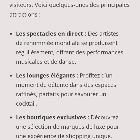
visiteurs. Voici quelques-unes des principales
attractions :
Les spectacles en direct :
Des artistes
de renommée mondiale se produisent
régulièrement, offrant des performances
musicales et de danse.
Les lounges élégants :
Profitez d’un
moment de détente dans des espaces
raffinés, parfaits pour savourer un
cocktail.
Les boutiques exclusives :
Découvrez
une sélection de marques de luxe pour
une expérience de shopping unique.