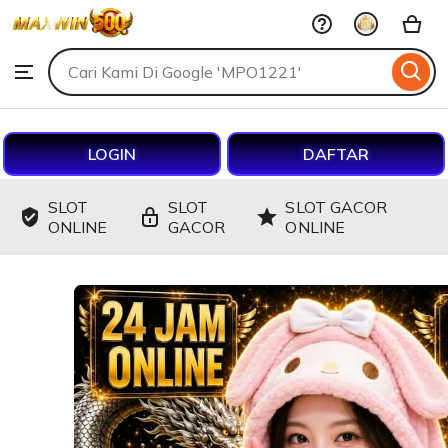
MPO1221
Skip
to
Search
Browse
ontent
for
items
or
shops
LOGIN
DAFTAR
SLOT
SLOT
SLOT GACOR
ONLINE
GACOR
ONLINE