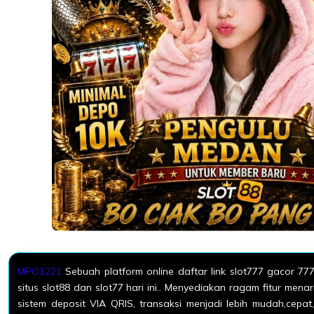
MPO1221
Sebuah platform online daftar link slot777 gacor 777
situs slot88 dan slot77 hari ini.. Menyediakan ragam fitur mena
sistem deposit VIA QRIS, transaksi menjadi lebih mudah,cepat