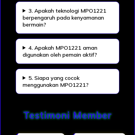
3. Apakah teknologi MPO1221
berpengaruh pada kenyamanan
bermain?
4. Apakah MPO1221 aman
digunakan oleh pemain aktif?
5. Siapa yang cocok
menggunakan MPO1221?
Testimoni Member