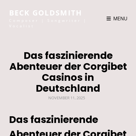
BECK GOLDSMITH
MENU
Composer | Songwriter |
Vocalist
Das faszinierende
Abenteuer der Corgibet
Casinos in
Deutschland
POSTED
NOVEMBER 11, 2025
ON
Das faszinierende
Abenteuer der Corgibet