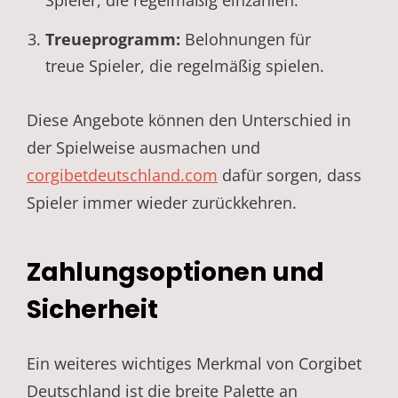
Treueprogramm:
Belohnungen für
treue Spieler, die regelmäßig spielen.
Diese Angebote können den Unterschied in
der Spielweise ausmachen und
corgibetdeutschland.com
dafür sorgen, dass
Spieler immer wieder zurückkehren.
Zahlungsoptionen und
Sicherheit
Ein weiteres wichtiges Merkmal von Corgibet
Deutschland ist die breite Palette an