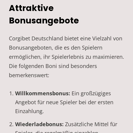
Attraktive
Bonusangebote
Corgibet Deutschland bietet eine Vielzahl von
Bonusangeboten, die es den Spielern
ermöglichen, ihr Spielerlebnis zu maximieren.
Die folgenden Boni sind besonders
bemerkenswert:
Willkommensbonus:
Ein großzügiges
Angebot für neue Spieler bei der ersten
Einzahlung.
Wiederladebonus:
Zusätzliche Mittel für
Spieler, die regelmäßig einzahlen.