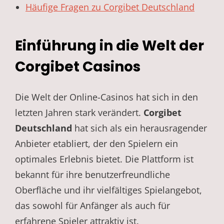
Häufige Fragen zu Corgibet Deutschland
Einführung in die Welt der
Corgibet Casinos
Die Welt der Online-Casinos hat sich in den
letzten Jahren stark verändert.
Corgibet
Deutschland
hat sich als ein herausragender
Anbieter etabliert, der den Spielern ein
optimales Erlebnis bietet. Die Plattform ist
bekannt für ihre benutzerfreundliche
Oberfläche und ihr vielfältiges Spielangebot,
das sowohl für Anfänger als auch für
erfahrene Spieler attraktiv ist.