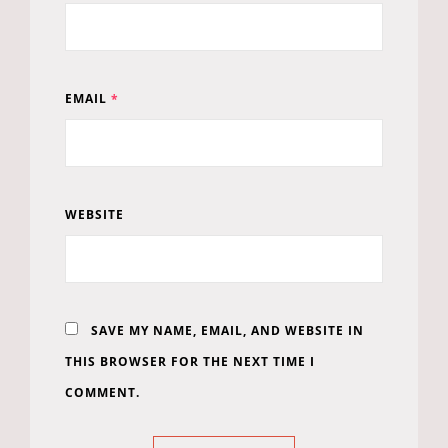
EMAIL
*
WEBSITE
SAVE MY NAME, EMAIL, AND WEBSITE IN
THIS BROWSER FOR THE NEXT TIME I
COMMENT.