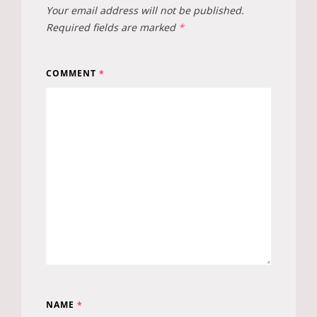
Your email address will not be published.
Required fields are marked
*
COMMENT
*
NAME
*