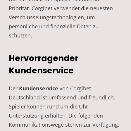
Priorität. Corgibet verwendet die neuesten
Verschlüsselungstechnologien, um
persönliche und finanzielle Daten zu
schützen.
Hervorragender
Kundenservice
Der
Kundenservice
von Corgibet
Deutschland ist umfassend und freundlich.
Spieler können rund um die Uhr
Unterstützung erhalten. Die folgenden
Kommunikationswege stehen zur Verfügung: