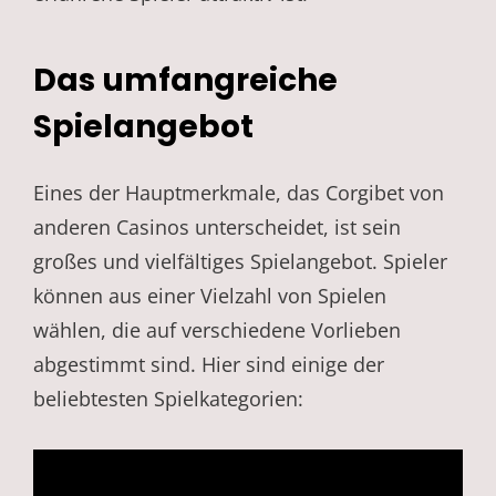
Das umfangreiche
Spielangebot
Eines der Hauptmerkmale, das Corgibet von
anderen Casinos unterscheidet, ist sein
großes und vielfältiges Spielangebot. Spieler
können aus einer Vielzahl von Spielen
wählen, die auf verschiedene Vorlieben
abgestimmt sind. Hier sind einige der
beliebtesten Spielkategorien: