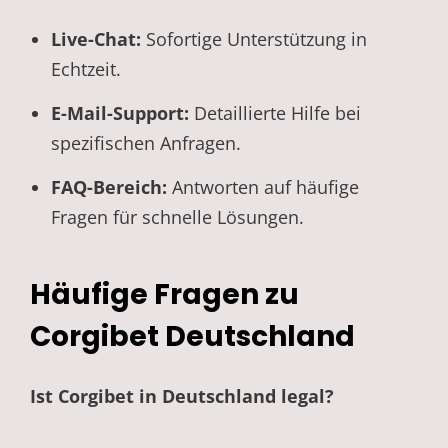
Live-Chat:
Sofortige Unterstützung in
Echtzeit.
E-Mail-Support:
Detaillierte Hilfe bei
spezifischen Anfragen.
FAQ-Bereich:
Antworten auf häufige
Fragen für schnelle Lösungen.
Häufige Fragen zu
Corgibet Deutschland
Ist Corgibet in Deutschland legal?