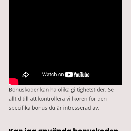
Bonuskoder kan ha olika giltighetstider. Se
alltid till att kontrollera villkoren för den
specifika bonus du är intresserad av.