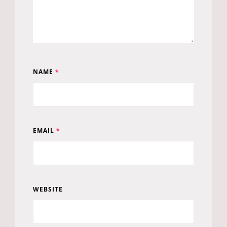
NAME
*
EMAIL
*
WEBSITE