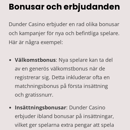
Bonusar och erbjudanden
Dunder Casino erbjuder en rad olika bonusar
och kampanjer för nya och befintliga spelare.
Här är några exempel:
Välkomstbonus
: Nya spelare kan ta del
av en generös välkomstbonus när de
registrerar sig. Detta inkluderar ofta en
matchningsbonus på första insättning
och gratissnurr.
Insättningsbonusar
: Dunder Casino
erbjuder ibland bonusar på insättningar,
vilket ger spelarna extra pengar att spela