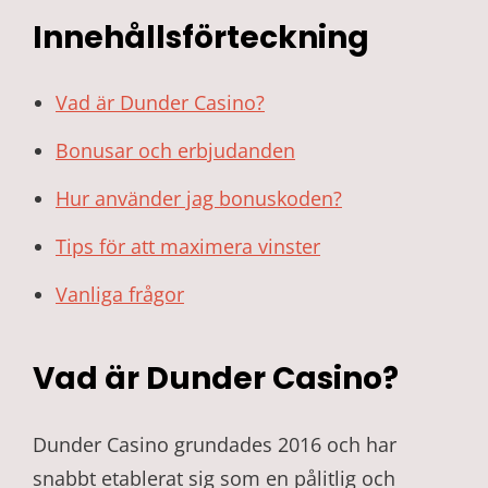
Innehållsförteckning
Vad är Dunder Casino?
Bonusar och erbjudanden
Hur använder jag bonuskoden?
Tips för att maximera vinster
Vanliga frågor
Vad är Dunder Casino?
Dunder Casino grundades 2016 och har
snabbt etablerat sig som en pålitlig och