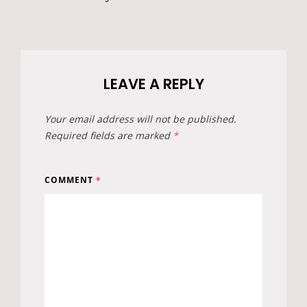
LEAVE A REPLY
Your email address will not be published.
Required fields are marked
*
COMMENT
*