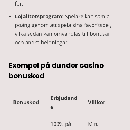
för.
Lojalitetsprogram
: Spelare kan samla
poäng genom att spela sina favoritspel,
vilka sedan kan omvandlas till bonusar
och andra belöningar.
Exempel på dunder casino
bonuskod
Erbjudand
Bonuskod
Villkor
e
100% på
Min.