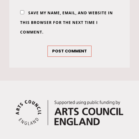
SAVE MY NAME, EMAIL, AND WEBSITE IN
THIS BROWSER FOR THE NEXT TIME I
COMMENT.