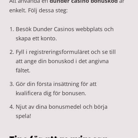
Att använda en
dunder casino bonuskod
är
enkelt. Följ dessa steg:
Besök Dunder Casinos webbplats och
skapa ett konto.
Fyll i registreringsformuläret och se till
att ange din bonuskod i det angivna
fältet.
Gör din första insättning för att
kvalificera dig för bonusen.
Njut av dina bonusmedel och börja
spela!