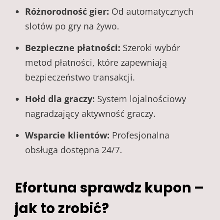
Różnorodność gier:
Od automatycznych
slotów po gry na żywo.
Bezpieczne płatności:
Szeroki wybór
metod płatności, które zapewniają
bezpieczeństwo transakcji.
Hołd dla graczy:
System lojalnościowy
nagradzający aktywność graczy.
Wsparcie klientów:
Profesjonalna
obsługa dostępna 24/7.
Efortuna sprawdz kupon –
jak to zrobić?