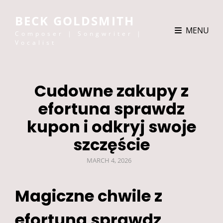
BECK GOLDSMITH
MENU
Composer | Songwriter |
Vocalist
Cudowne zakupy z
efortuna sprawdz
kupon i odkryj swoje
szczęście
POSTED
MARCH 4, 2026
ON
Magiczne chwile z
efortuna sprawdz