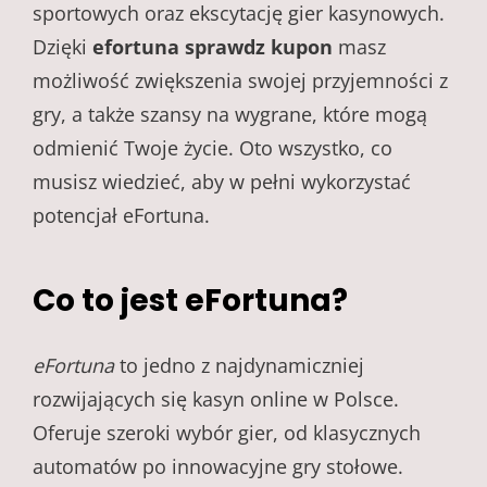
sportowych oraz ekscytację gier kasynowych.
Dzięki
efortuna sprawdz kupon
masz
możliwość zwiększenia swojej przyjemności z
gry, a także szansy na wygrane, które mogą
odmienić Twoje życie. Oto wszystko, co
musisz wiedzieć, aby w pełni wykorzystać
potencjał eFortuna.
Co to jest eFortuna?
eFortuna
to jedno z najdynamiczniej
rozwijających się kasyn online w Polsce.
Oferuje szeroki wybór gier, od klasycznych
automatów po innowacyjne gry stołowe.