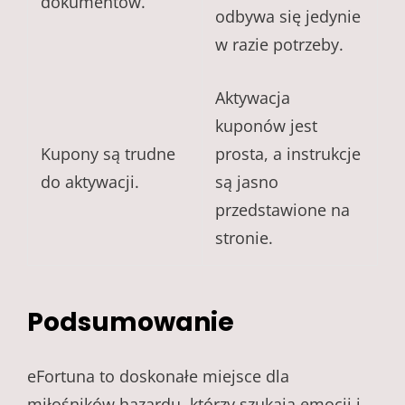
dokumentów.
odbywa się jedynie
w razie potrzeby.
Aktywacja
kuponów jest
Kupony są trudne
prosta, a instrukcje
do aktywacji.
są jasno
przedstawione na
stronie.
Podsumowanie
eFortuna to doskonałe miejsce dla
miłośników hazardu, którzy szukają emocji i