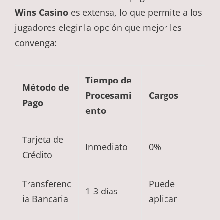
Wins Casino
es extensa, lo que permite a los
jugadores elegir la opción que mejor les
convenga:
Tiempo de
Método de
Procesami
Cargos
Pago
ento
Tarjeta de
Inmediato
0%
Crédito
Transferenc
Puede
1-3 días
ia Bancaria
aplicar