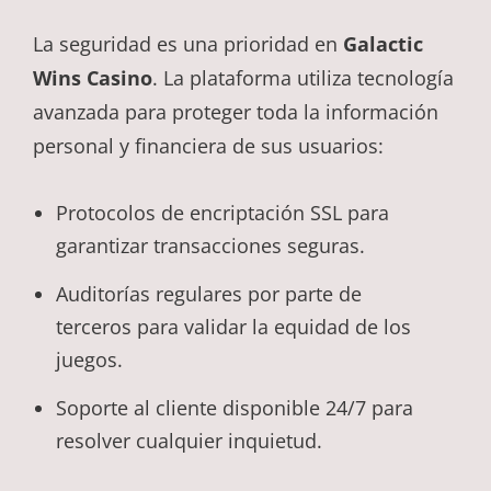
La seguridad es una prioridad en
Galactic
Wins Casino
. La plataforma utiliza tecnología
avanzada para proteger toda la información
personal y financiera de sus usuarios:
Protocolos de encriptación SSL para
garantizar transacciones seguras.
Auditorías regulares por parte de
terceros para validar la equidad de los
juegos.
Soporte al cliente disponible 24/7 para
resolver cualquier inquietud.