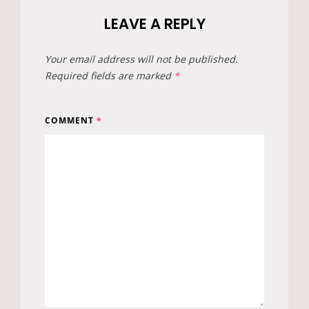
LEAVE A REPLY
Your email address will not be published.
Required fields are marked
*
COMMENT
*