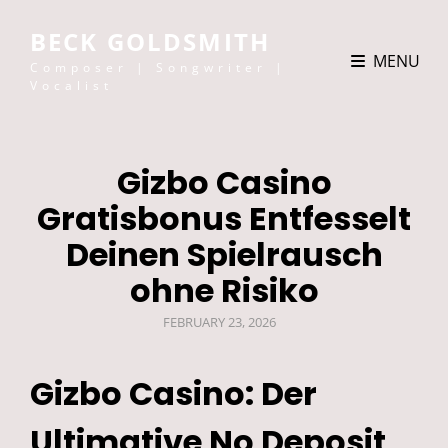
BECK GOLDSMITH
MENU
Composer | Songwriter |
Vocalist
Gizbo Casino
Gratisbonus Entfesselt
Deinen Spielrausch
ohne Risiko
POSTED
FEBRUARY 23, 2026
ON
Gizbo Casino: Der
Ultimative No Deposit