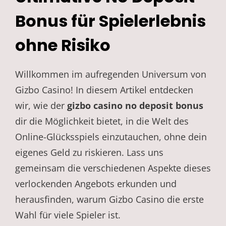
Bonus für Spielerlebnis
ohne Risiko
Willkommen im aufregenden Universum von
Gizbo Casino! In diesem Artikel entdecken
wir, wie der
gizbo casino no deposit bonus
dir die Möglichkeit bietet, in die Welt des
Online-Glücksspiels einzutauchen, ohne dein
eigenes Geld zu riskieren. Lass uns
gemeinsam die verschiedenen Aspekte dieses
verlockenden Angebots erkunden und
herausfinden, warum Gizbo Casino die erste
Wahl für viele Spieler ist.