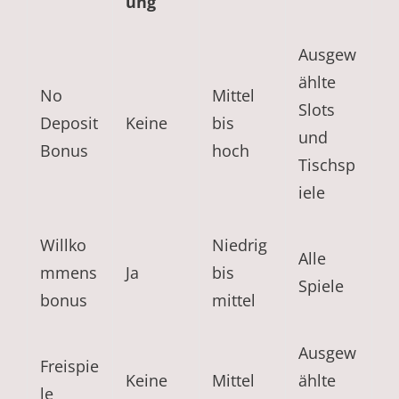
ung
Ausgew
ählte
No
Mittel
Slots
Deposit
Keine
bis
und
Bonus
hoch
Tischsp
iele
Willko
Niedrig
Alle
mmens
Ja
bis
Spiele
bonus
mittel
Ausgew
Freispie
Keine
Mittel
ählte
le