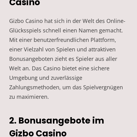
Casino
Gizbo Casino hat sich in der Welt des Online-
Glücksspiels schnell einen Namen gemacht.
Mit einer benutzerfreundlichen Plattform,
einer Vielzahl von Spielen und attraktiven
Bonusangeboten zieht es Spieler aus aller
Welt an. Das Casino bietet eine sichere
Umgebung und zuverlässige
Zahlungsmethoden, um das Spielvergnügen
zu maximieren.
2. Bonusangebote im
Gizbo Casino