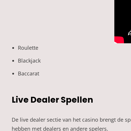
Roulette
Blackjack
Baccarat
Live Dealer Spellen
De live dealer sectie van het casino brengt de s
hebben met dealers en andere spelers.