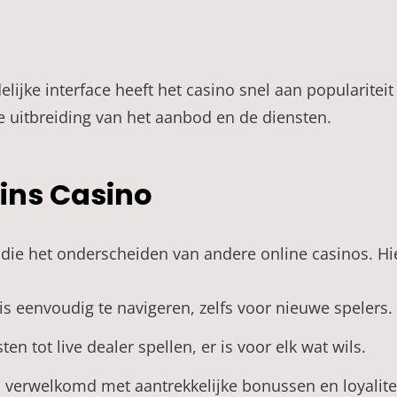
elijke interface heeft het casino snel aan popularite
e uitbreiding van het aanbod en de diensten.
ins Casino
 die het onderscheiden van andere online casinos. Hie
s eenvoudig te navigeren, zelfs voor nieuwe spelers.
en tot live dealer spellen, er is voor elk wat wils.
verwelkomd met aantrekkelijke bonussen en loyalite