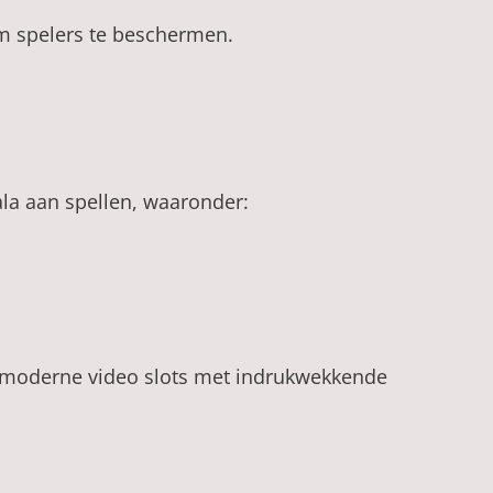
m spelers te beschermen.
la aan spellen, waaronder:
tot moderne video slots met indrukwekkende