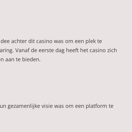
idee achter dit casino was om een plek te
ing. Vanaf de eerste dag heeft het casino zich
en aan te bieden.
Hun gezamenlijke visie was om een platform te