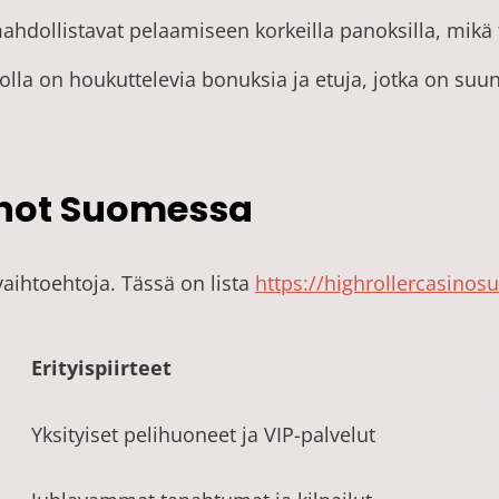
mahdollistavat pelaamiseen korkeilla panoksilla, mikä 
inolla on houkuttelevia bonuksia ja etuja, jotka on suu
inot Suomessa
aihtoehtoja. Tässä on lista
https://highrollercasino
Erityispiirteet
Yksityiset pelihuoneet ja VIP-palvelut