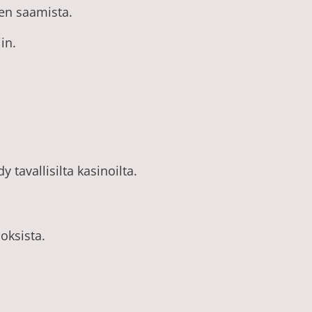
jen saamista.
in.
y tavallisilta kasinoilta.
oksista.