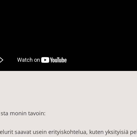
oista monin tavoin:
pelurit saavat usein erityiskohtelua, kuten yksityisiä pe