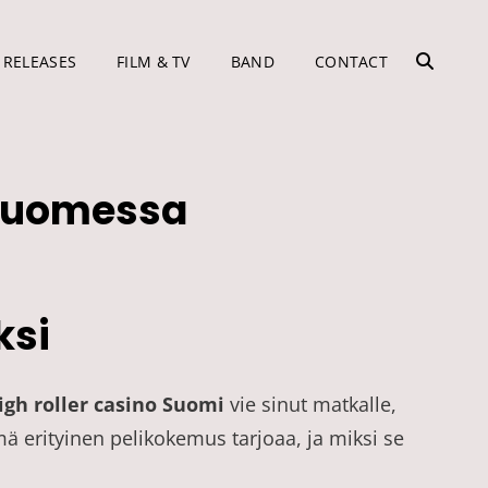
 RELEASES
FILM & TV
BAND
CONTACT
SEARC
 Suomessa
ksi
igh roller casino Suomi
vie sinut matkalle,
mä erityinen pelikokemus tarjoaa, ja miksi se