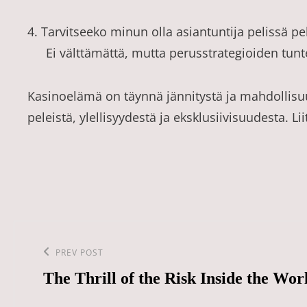
4. Tarvitseeko minun olla asiantuntija pelissä pel
Ei välttämättä, mutta perusstrategioiden t
Kasinoelämä on täynnä jännitystä ja mahdollisu
peleistä, ylellisyydestä ja eksklusiivisuudesta. Lii
Post
navigation
Previous
PREV POST
Post
The Thrill of the Risk Inside the Wor