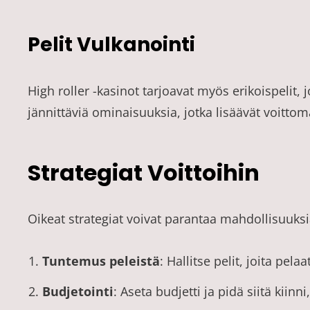
Pelit Vulkanointi
High roller -kasinot tarjoavat myös erikoispelit, 
jännittäviä ominaisuuksia, jotka lisäävät voitto
Strategiat Voittoihin
Oikeat strategiat voivat parantaa mahdollisuuksias
Tuntemus peleistä
: Hallitse pelit, joita pel
Budjetointi
: Aseta budjetti ja pidä siitä kiinni