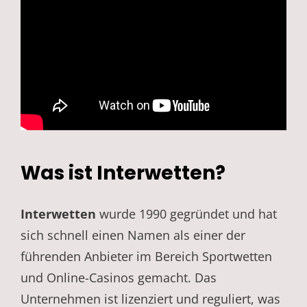
Was ist Interwetten?
Interwetten
wurde 1990 gegründet und hat
sich schnell einen Namen als einer der
führenden Anbieter im Bereich Sportwetten
und Online-Casinos gemacht. Das
Unternehmen ist lizenziert und reguliert, was