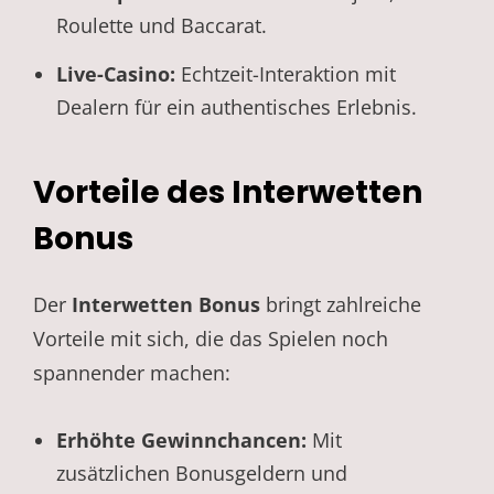
Roulette und Baccarat.
Live-Casino:
Echtzeit-Interaktion mit
Dealern für ein authentisches Erlebnis.
Vorteile des Interwetten
Bonus
Der
Interwetten Bonus
bringt zahlreiche
Vorteile mit sich, die das Spielen noch
spannender machen:
Erhöhte Gewinnchancen:
Mit
zusätzlichen Bonusgeldern und