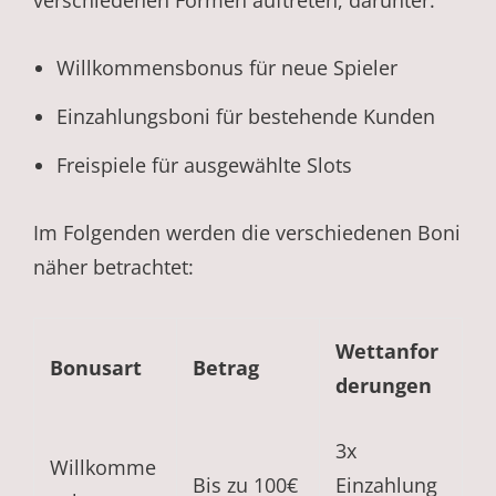
Willkommensbonus für neue Spieler
Einzahlungsboni für bestehende Kunden
Freispiele für ausgewählte Slots
Im Folgenden werden die verschiedenen Boni
näher betrachtet:
Wettanfor
Bonusart
Betrag
derungen
3x
Willkomme
Bis zu 100€
Einzahlung