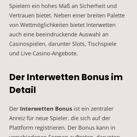
Spielern ein hohes Maß an Sicherheit und
Vertrauen bietet. Neben einer breiten Palette
von Wettmöglichkeiten bietet Interwetten
auch eine beeindruckende Auswahl an
Casinospielen, darunter Slots, Tischspiele
und Live-Casino-Angebote.
Der Interwetten Bonus im
Detail
Der
Interwetten Bonus
ist ein zentraler
Anreiz für neue Spieler, die sich auf der
Plattform registrieren. Der Bonus kann in
verschiedenen Formen auftreten, darunter: