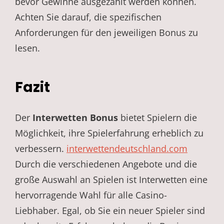
bevor Gewinne ausgezahlt werden können.
Achten Sie darauf, die spezifischen
Anforderungen für den jeweiligen Bonus zu
lesen.
Fazit
Der
Interwetten Bonus
bietet Spielern die
Möglichkeit, ihre Spielerfahrung erheblich zu
verbessern.
interwettendeutschland.com
Durch die verschiedenen Angebote und die
große Auswahl an Spielen ist Interwetten eine
hervorragende Wahl für alle Casino-
Liebhaber. Egal, ob Sie ein neuer Spieler sind