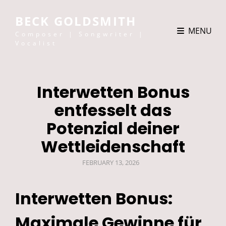
BECK GOLDSMITH
MENU
Composer | Songwriter |
Vocalist
Interwetten Bonus
entfesselt das
Potenzial deiner
Wettleidenschaft
POSTED
FEBRUARY 13, 2026
ON
Interwetten Bonus:
Maximale Gewinne für