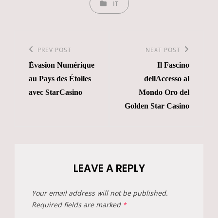
IT
Post
navigation
Previous
PREV POST
Next
NEXT POST
Évasion Numérique
Il Fascino
Post
Post
au Pays des Étoiles
dellAccesso al
avec StarCasino
Mondo Oro del
Golden Star Casino
LEAVE A REPLY
Your email address will not be published.
Required fields are marked
*