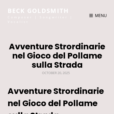
BECK GOLDSMITH
MENU
Composer | Songwriter |
Vocalist
Avventure Strordinarie
nel Gioco del Pollame
sulla Strada
POSTED
OCTOBER 20, 2025
ON
Avventure Strordinarie
nel Gioco del Pollame