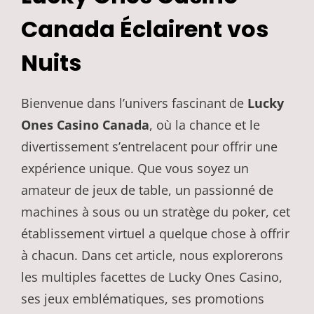
Canada Éclairent vos
Nuits
Bienvenue dans l’univers fascinant de
Lucky
Ones Casino Canada
, où la chance et le
divertissement s’entrelacent pour offrir une
expérience unique. Que vous soyez un
amateur de jeux de table, un passionné de
machines à sous ou un stratège du poker, cet
établissement virtuel a quelque chose à offrir
à chacun. Dans cet article, nous explorerons
les multiples facettes de Lucky Ones Casino,
ses jeux emblématiques, ses promotions