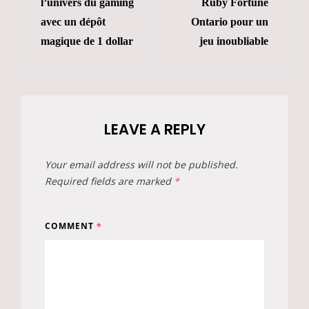
l’univers du gaming
Ruby Fortune
avec un dépôt
Ontario pour un
magique de 1 dollar
jeu inoubliable
LEAVE A REPLY
Your email address will not be published.
Required fields are marked
*
COMMENT
*