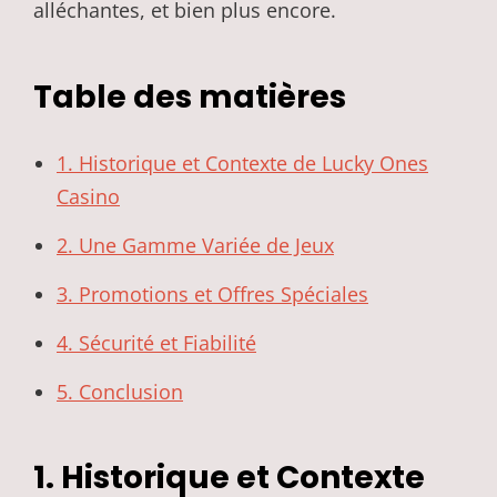
alléchantes, et bien plus encore.
Table des matières
1. Historique et Contexte de Lucky Ones
Casino
2. Une Gamme Variée de Jeux
3. Promotions et Offres Spéciales
4. Sécurité et Fiabilité
5. Conclusion
1. Historique et Contexte