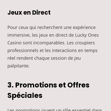
Jeux en Direct
Pour ceux qui recherchent une expérience
immersive, les jeux en direct de Lucky Ones
Casino sont incomparables. Les croupiers
professionnels et les interactions en temps
réel rendent chaque session de jeu
palpitante.
3. Promotions et Offres
Spéciales
Les promotions jouent un rôle essentiel dans