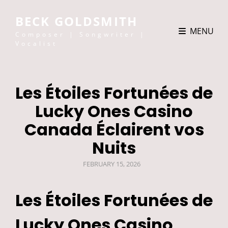
BECK GOLDSMITH
MENU
Composer | Songwriter |
Vocalist
Les Étoiles Fortunées de
Lucky Ones Casino
Canada Éclairent vos
Nuits
POSTED
FEBRUARY 15, 2026
ON
Les Étoiles Fortunées de
Lucky Ones Casino