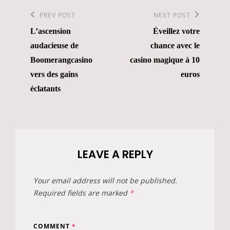
Post
navigation
Previous
PREV POST
Next
NEXT POST
L’ascension
Éveillez votre
Post
Post
audacieuse de
chance avec le
Boomerangcasino
casino magique à 10
vers des gains
euros
éclatants
LEAVE A REPLY
Your email address will not be published.
Required fields are marked
*
COMMENT
*