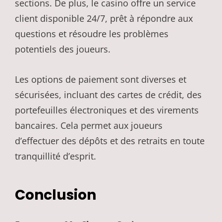
sections. De plus, le casino offre un service
client disponible 24/7, prêt à répondre aux
questions et résoudre les problèmes
potentiels des joueurs.
Les options de paiement sont diverses et
sécurisées, incluant des cartes de crédit, des
portefeuilles électroniques et des virements
bancaires. Cela permet aux joueurs
d’effectuer des dépôts et des retraits en toute
tranquillité d’esprit.
Conclusion