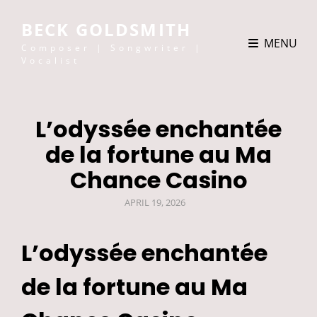
BECK GOLDSMITH
MENU
Composer | Songwriter |
Vocalist
L’odyssée enchantée
de la fortune au Ma
Chance Casino
POSTED
APRIL 19, 2026
ON
L’odyssée enchantée
de la fortune au Ma