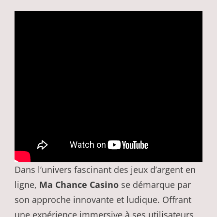
Dans l’univers fascinant des jeux d’argent en
ligne,
Ma Chance Casino
se démarque par
son approche innovante et ludique. Offrant
une expérience immersive à ses utilisateurs,