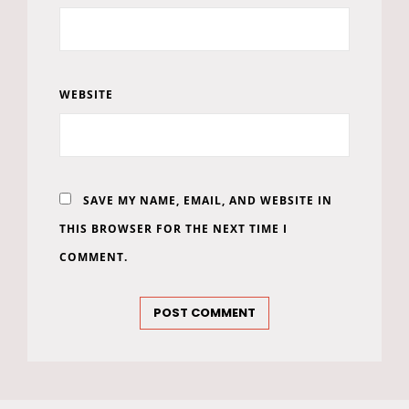
WEBSITE
SAVE MY NAME, EMAIL, AND WEBSITE IN
THIS BROWSER FOR THE NEXT TIME I
COMMENT.