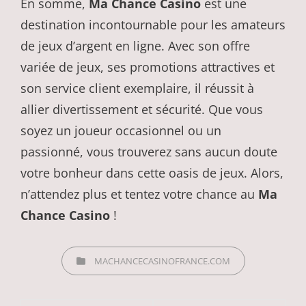
En somme,
Ma Chance Casino
est une
destination incontournable pour les amateurs
de jeux d’argent en ligne. Avec son offre
variée de jeux, ses promotions attractives et
son service client exemplaire, il réussit à
allier divertissement et sécurité. Que vous
soyez un joueur occasionnel ou un
passionné, vous trouverez sans aucun doute
votre bonheur dans cette oasis de jeux. Alors,
n’attendez plus et tentez votre chance au
Ma
Chance Casino
!
CATEGORIES
MACHANCECASINOFRANCE.COM