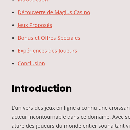
Découverte de Magius Casino
Jeux Proposés
Bonus et Offres Spéciales
Expériences des Joueurs
Conclusion
Introduction
L’univers des jeux en ligne a connu une croissa
acteur incontournable dans ce domaine. Avec ses
attire des joueurs du monde entier souhaitant 