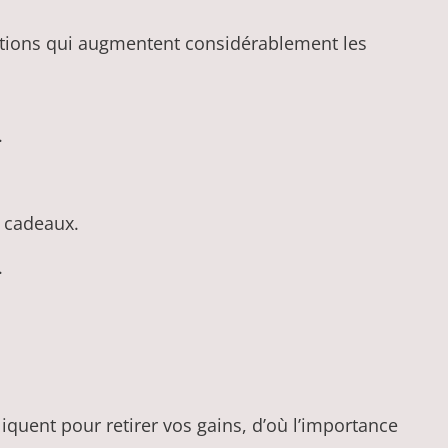
tions qui augmentent considérablement les
.
 cadeaux.
.
liquent pour retirer vos gains, d’où l’importance