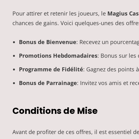
Pour attirer et retenir les joueurs, le
Magius Cas
chances de gains. Voici quelques-unes des offre
Bonus de Bienvenue
: Recevez un pourcentag
Promotions Hebdomadaires
: Bonus sur les 
Programme de Fidélité
: Gagnez des points 
Bonus de Parrainage
: Invitez vos amis et re
Conditions de Mise
Avant de profiter de ces offres, il est essentiel