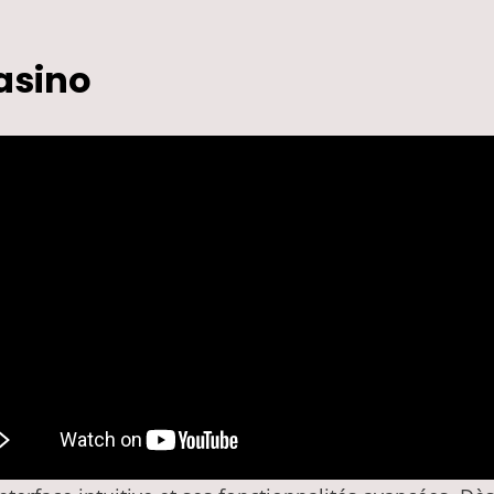
asino