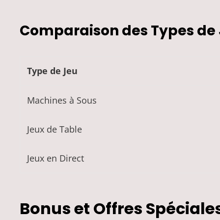
Comparaison des Types de
Type de Jeu
Machines à Sous
Jeux de Table
Jeux en Direct
Bonus et Offres Spéciale