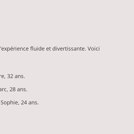
expérience fluide et divertissante. Voici
re, 32 ans.
rc, 28 ans.
 Sophie, 24 ans.