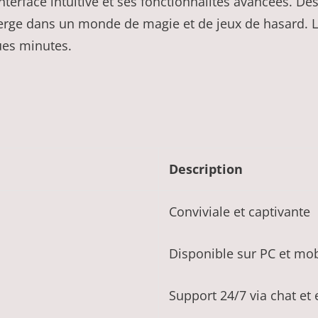
erface intuitive et ses fonctionnalités avancées. Dès l
erge dans un monde de magie et de jeux de hasard. L
ues minutes.
Description
Conviviale et captivante
Disponible sur PC et mob
Support 24/7 via chat et 