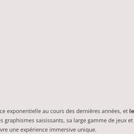
nce exponentielle au cours des dernières années, et
l
 graphismes saisissants, sa large gamme de jeux et se
vivre une expérience immersive unique.