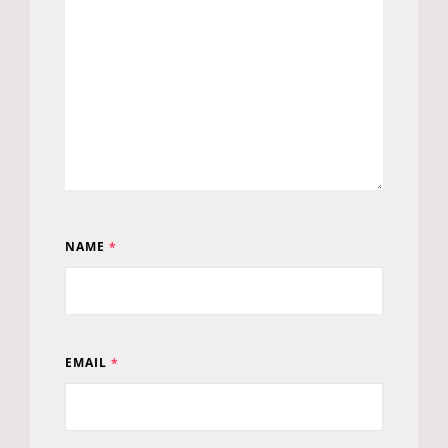
NAME
*
EMAIL
*