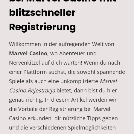
blitzschneller
Registrierung
Willkommen in der aufregenden Welt von
Marvel Casino
, wo Abenteuer und
Nervenkitzel auf dich warten! Wenn du nach
einer Plattform suchst, die sowohl spannende
Spiele als auch eine unkomplizierte
Marvel
Casino Rejestracja
bietet, dann bist du hier
genau richtig. In diesem Artikel werden wir
die Vorteile der Registrierung bei Marvel
Casino erkunden, dir nützliche Tipps geben
und die verschiedenen Spielmöglichkeiten