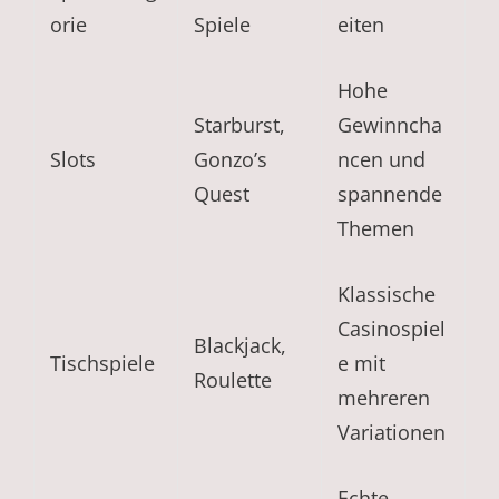
orie
Spiele
eiten
Hohe
Starburst,
Gewinncha
Slots
Gonzo’s
ncen und
Quest
spannende
Themen
Klassische
Casinospiel
Blackjack,
Tischspiele
e mit
Roulette
mehreren
Variationen
Echte