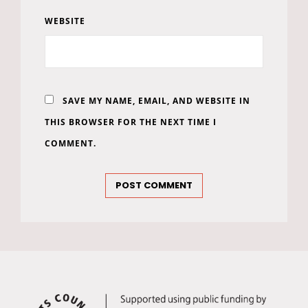
WEBSITE
SAVE MY NAME, EMAIL, AND WEBSITE IN
THIS BROWSER FOR THE NEXT TIME I
COMMENT.