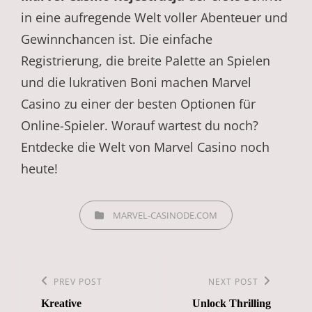
in eine aufregende Welt voller Abenteuer und
Gewinnchancen ist. Die einfache
Registrierung, die breite Palette an Spielen
und die lukrativen Boni machen Marvel
Casino zu einer der besten Optionen für
Online-Spieler. Worauf wartest du noch?
Entdecke die Welt von Marvel Casino noch
heute!
CATEGORIES
MARVEL-CASINODE.COM
Post
navigation
Previous
PREV POST
Next
NEXT POST
Kreative
Unlock Thrilling
Post
Post