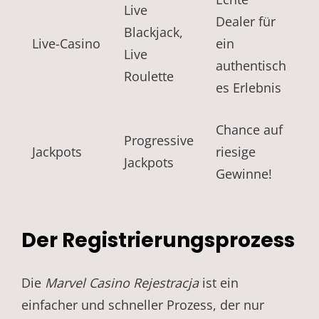
Live
Dealer für
Blackjack,
Live-Casino
ein
Live
authentisch
Roulette
es Erlebnis
Chance auf
Progressive
Jackpots
riesige
Jackpots
Gewinne!
Der Registrierungsprozess
Die
Marvel Casino Rejestracja
ist ein
einfacher und schneller Prozess, der nur