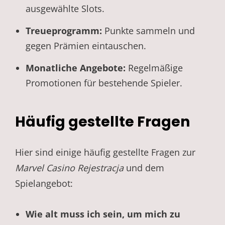
ausgewählte Slots.
Treueprogramm:
Punkte sammeln und
gegen Prämien eintauschen.
Monatliche Angebote:
Regelmäßige
Promotionen für bestehende Spieler.
Häufig gestellte Fragen
Hier sind einige häufig gestellte Fragen zur
Marvel Casino Rejestracja
und dem
Spielangebot:
Wie alt muss ich sein, um mich zu