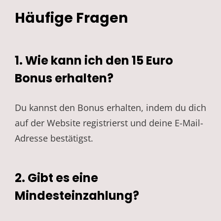
Häufige Fragen
1. Wie kann ich den 15 Euro
Bonus erhalten?
Du kannst den Bonus erhalten, indem du dich
auf der Website registrierst und deine E-Mail-
Adresse bestätigst.
2. Gibt es eine
Mindesteinzahlung?