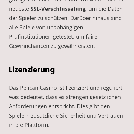
neueste
SSL-Verschlüsselung
, um die Daten
der Spieler zu schützen. Darüber hinaus sind
alle Spiele von unabhängigen
Prüfinstitutionen getestet, um faire
Gewinnchancen zu gewährleisten.
Lizenzierung
Das Pelican Casino ist lizenziert und reguliert,
was bedeutet, dass es strengen gesetzlichen
Anforderungen entspricht. Dies gibt den
Spielern zusätzliche Sicherheit und Vertrauen
in die Plattform.