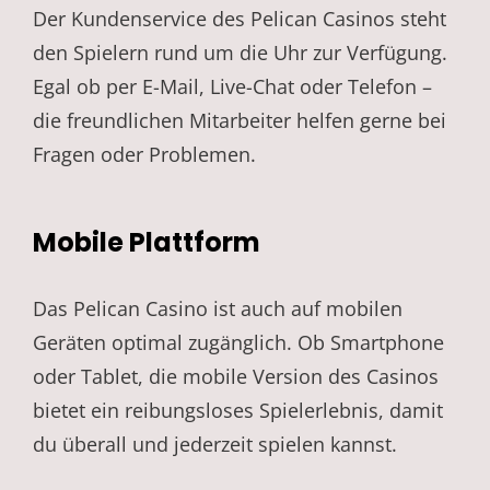
Der Kundenservice des Pelican Casinos steht
den Spielern rund um die Uhr zur Verfügung.
Egal ob per E-Mail, Live-Chat oder Telefon –
die freundlichen Mitarbeiter helfen gerne bei
Fragen oder Problemen.
Mobile Plattform
Das Pelican Casino ist auch auf mobilen
Geräten optimal zugänglich. Ob Smartphone
oder Tablet, die mobile Version des Casinos
bietet ein reibungsloses Spielerlebnis, damit
du überall und jederzeit spielen kannst.