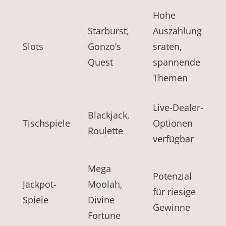
Hohe
Starburst,
Auszahlung
Slots
Gonzo’s
sraten,
Quest
spannende
Themen
Live-Dealer-
Blackjack,
Tischspiele
Optionen
Roulette
verfügbar
Mega
Potenzial
Jackpot-
Moolah,
für riesige
Spiele
Divine
Gewinne
Fortune