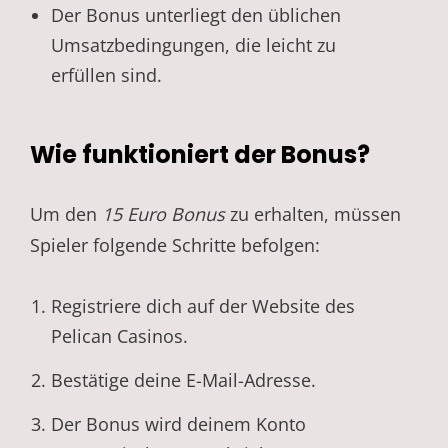
Der Bonus unterliegt den üblichen
Umsatzbedingungen, die leicht zu
erfüllen sind.
Wie funktioniert der Bonus?
Um den
15 Euro Bonus
zu erhalten, müssen
Spieler folgende Schritte befolgen:
Registriere dich auf der Website des
Pelican Casinos.
Bestätige deine E-Mail-Adresse.
Der Bonus wird deinem Konto